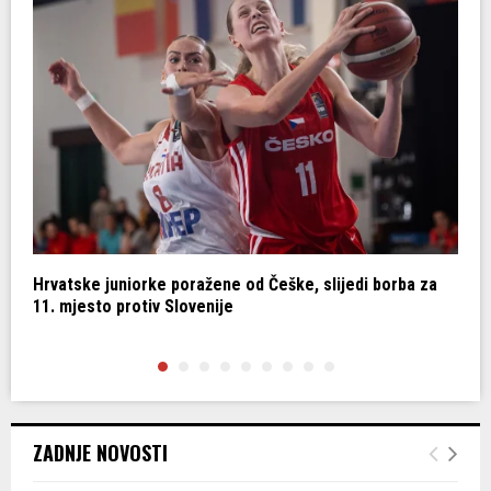
Hrvatske juniorke poražene od Češke, slijedi borba za
K
11. mjesto protiv Slovenije
d
ZADNJE NOVOSTI