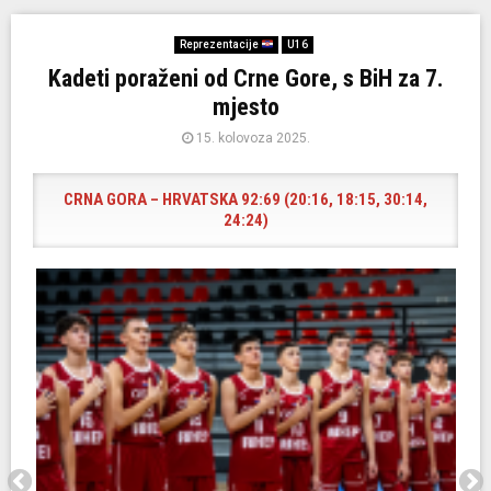
Reprezentacije
U16
Kadeti poraženi od Crne Gore, s BiH za 7.
mjesto
15. kolovoza 2025.
CRNA GORA – HRVATSKA 92:69 (20:16, 18:15, 30:14,
24:24)