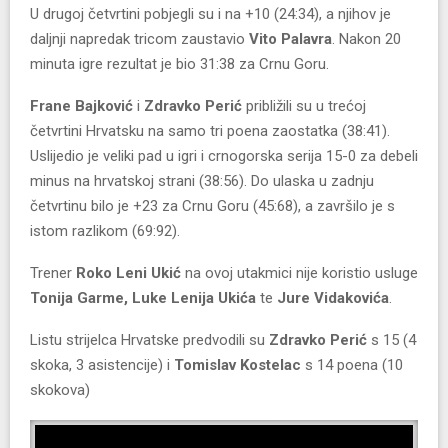
U drugoj četvrtini pobjegli su i na +10 (24:34), a njihov je
daljnji napredak tricom zaustavio
Vito Palavra
. Nakon 20
minuta igre rezultat je bio 31:38 za Crnu Goru.
Frane Bajković
i
Zdravko Perić
približili su u trećoj
četvrtini Hrvatsku na samo tri poena zaostatka (38:41).
Uslijedio je veliki pad u igri i crnogorska serija 15-0 za debeli
minus na hrvatskoj strani (38:56). Do ulaska u zadnju
četvrtinu bilo je +23 za Crnu Goru (45:68), a završilo je s
istom razlikom (69:92).
Trener
Roko Leni Ukić
na ovoj utakmici nije koristio usluge
Tonija Garme, Luke Lenija Ukića
te
Jure Vidakovića
.
Listu strijelca Hrvatske predvodili su
Zdravko Perić
s 15 (4
skoka, 3 asistencije) i
Tomislav Kostelac
s 14 poena (10
skokova)