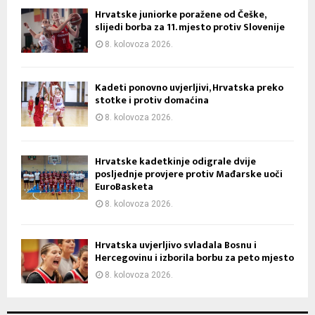
Hrvatske juniorke poražene od Češke,
slijedi borba za 11. mjesto protiv Slovenije
8. kolovoza 2026.
Kadeti ponovno uvjerljivi, Hrvatska preko
stotke i protiv domaćina
8. kolovoza 2026.
Hrvatske kadetkinje odigrale dvije
posljednje provjere protiv Mađarske uoči
EuroBasketa
8. kolovoza 2026.
Hrvatska uvjerljivo svladala Bosnu i
Hercegovinu i izborila borbu za peto mjesto
8. kolovoza 2026.