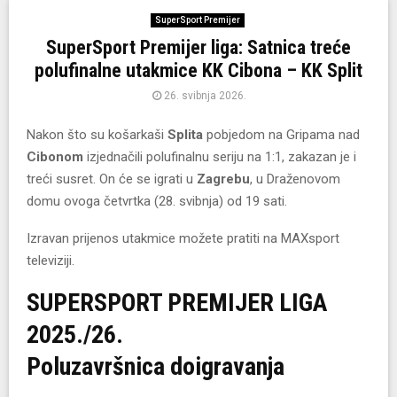
SuperSport Premijer
SuperSport Premijer liga: Satnica treće
polufinalne utakmice KK Cibona – KK Split
26. svibnja 2026.
Nakon što su košarkaši
Splita
pobjedom na Gripama nad
Cibonom
izjednačili polufinalnu seriju na 1:1, zakazan je i
treći susret. On će se igrati u
Zagrebu
, u Draženovom
domu ovoga četvrtka (28. svibnja) od 19 sati.
Izravan prijenos utakmice možete pratiti na MAXsport
televiziji.
SUPERSPORT PREMIJER LIGA
2025./26.
Poluzavršnica doigravanja