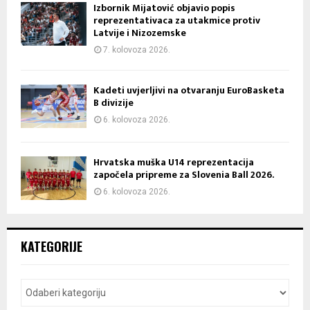
Izbornik Mijatović objavio popis
reprezentativaca za utakmice protiv
Latvije i Nizozemske
7. kolovoza 2026.
Kadeti uvjerljivi na otvaranju EuroBasketa
B divizije
6. kolovoza 2026.
Hrvatska muška U14 reprezentacija
započela pripreme za Slovenia Ball 2026.
6. kolovoza 2026.
KATEGORIJE