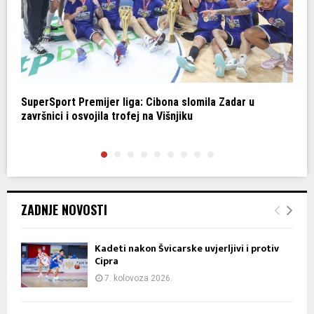
r
SuperSport Premijer liga: Cibona slomila Zadar u
Z
završnici i osvojila trofej na Višnjiku
p
ZADNJE NOVOSTI
Kadeti nakon Švicarske uvjerljivi i protiv
Cipra
7. kolovoza 2026.