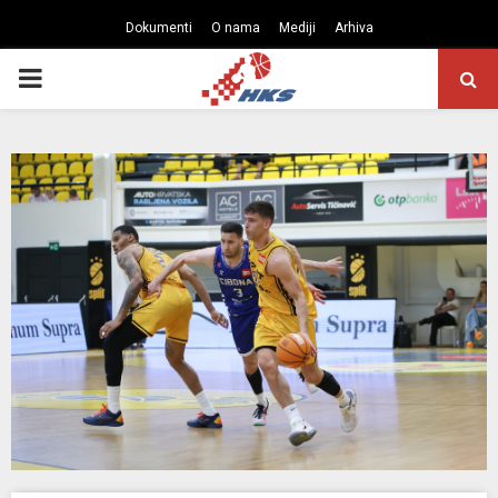
Dokumenti
O nama
Mediji
Arhiva
PRIMARY
MENU