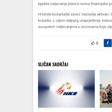
ligaška natjecanja planira razina financijske 
Hrvatski košarkaški savez nastavlja aktivan i
košarke, s ciljem daljnjeg unaprjeđenja statu
europskim natjecanjima u sezonama koje slij
0
SLIČAN SADRŽAJ