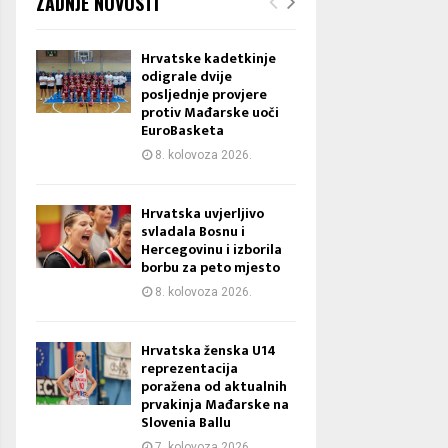
ZADNJE NOVOSTI
Hrvatske kadetkinje
odigrale dvije
posljednje provjere
protiv Mađarske uoči
EuroBasketa
8. kolovoza 2026.
Hrvatska uvjerljivo
svladala Bosnu i
Hercegovinu i izborila
borbu za peto mjesto
8. kolovoza 2026.
Hrvatska ženska U14
reprezentacija
poražena od aktualnih
prvakinja Mađarske na
Slovenia Ballu
7. kolovoza 2026.