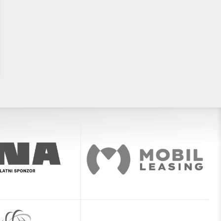
Konačna rang lista kandidata za
Preliminarna rang lista i Kriter
upis u razredne odjele za
sportske uspješnosti za upis 
sportaše za šk. god. 2026./27.
razredne odjele za sportaše 
2026./2027. godini