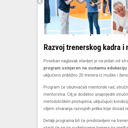
Razvoj trenerskog kadra i 
Poseban naglasak stavljen je na jedan od stra
program usmjeren na sustavnu edukaciju i
uključeno približno 20 trenera iz muške i žen
Program će obuhvaćati mentorski rad, stručne
mentorstva. Cilj je dodatno unaprijediti stru
metodološkim pristupima, uključujući kondicij
ciljem stvaranja razvojnih prilika koje dosa
Detalji programa bit će predstavljeni na tr
stavit će se na sudjelovanje trenera na među