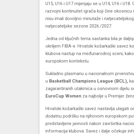
U15, U16 i U17 mijenjaju se u U14, U16 i U18. O
razvojni kontinuitet igrača koji čine okosnic
nisu imali dovoljno minutaže i natjecateljsko
natjecateljske sezone 2026./2027.
Jedna od ključnih tema sastanka bila je daljn
okriljem FIBA-e. Hrvatski košarkaški savez k
klubova nastup na međunarodnoj sceni, kako
europskom kontekstu.
Sukladno plasmanu u nacionalnom prvenstvu,
u
Basketball Champions League (BCL),
ka
zagarantiranih utakmica u osnovnom dijelu s
EuroCup Women
za najbolje u Premijer žensk
Hrvatski košarkaški savez nastavlja ulagati o
dodatnu podršku na njihovom europskom putu.
predstavljene javnosti nakon završetka nacio
informacija klubova. Savez i dalje očekuje info