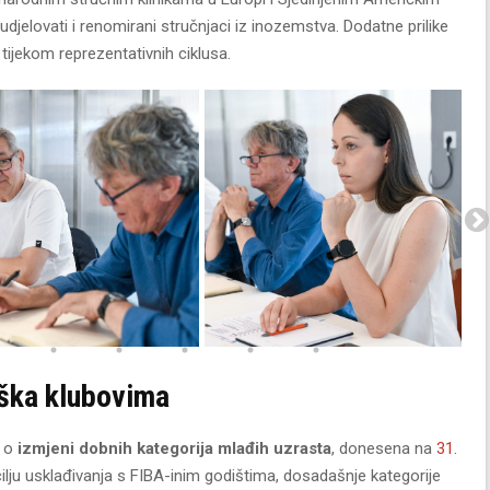
djelovati i renomirani stručnjaci iz inozemstva. Dodatne prilike
 tijekom reprezentativnih ciklusa.
rška klubovima
a o
izmjeni dobnih kategorija mlađih uzrasta
, donesena na
31.
cilju usklađivanja s FIBA-inim godištima, dosadašnje kategorije