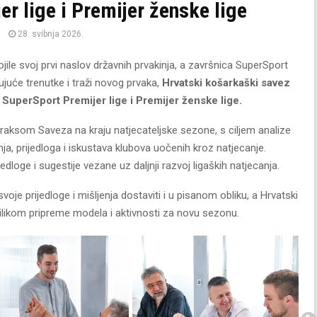
r lige i Premijer ženske lige
28. svibnja 2026.
le svoj prvi naslov državnih prvakinja, a završnica SuperSport
juće trenutke i traži novog prvaka,
Hrvatski košarkaški savez
a
SuperSport Premijer lige i Premijer ženske lige.
raksom Saveza na kraju natjecateljske sezone, s ciljem analize
a, prijedloga i iskustava klubova uočenih kroz natjecanje.
ijedloge i sugestije vezane uz daljnji razvoj ligaških natjecanja.
je prijedloge i mišljenja dostaviti i u pisanom obliku, a Hrvatski
prilikom pripreme modela i aktivnosti za novu sezonu.