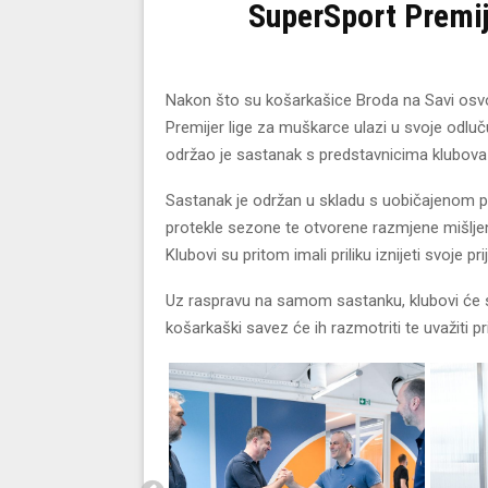
SuperSport Premije
Nakon što su košarkašice Broda na Savi osvoji
Premijer lige za muškarce ulazi u svoje odluču
održao je sastanak s predstavnicima klubov
Sastanak je održan u skladu s uobičajenom p
protekle sezone te otvorene razmjene mišljenj
Klubovi su pritom imali priliku iznijeti svoje pr
Uz raspravu na samom sastanku, klubovi će svo
košarkaški savez će ih razmotriti te uvažiti 