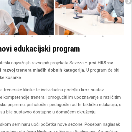
novi edukacijski program
teški najvažnijih razvojnih projekata Saveza –
prvi HKS-ov
 razvoj trenera mlađih dobnih kategorija.
U program će biti
ske košarke.
 trenerske klinike te individualnu podršku kroz sustav
čne kompetencije trenera i omogućiti im upoznavanje s različitim
sku pripremu, psihološki i pedagoški rad te taktičku edukaciju, s
d nisu bile sustavno dostupne u domaćem okruženju.
enerskom seminaru uoči početka nove sezone. Poseban naglasak
narodnim stručnim klinikama u Europi i Sjedinjenim Američkim