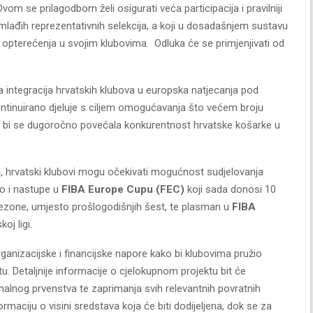
vom se prilagodbom želi osigurati veća participacija i pravilniji
u mlađih reprezentativnih selekcija, a koji u dosadašnjem sustavu
g opterećenja u svojim klubovima. Odluka će se primjenjivati od
ja integracija hrvatskih klubova u europska natjecanja pod
ontinuirano djeluje s ciljem omogućavanja što većem broju
 bi se dugoročno povećala konkurentnost hrvatske košarke u
 hrvatski klubovi mogu očekivati mogućnost sudjelovanja
o i nastupe u
FIBA Europe Cupu (FEC)
koji sada donosi 10
ezone, umjesto prošlogodišnjih šest, te plasman u
FIBA
oj ligi.
rganizacijske i financijske napore kako bi klubovima pružio
 Detaljnije informacije o cjelokupnom projektu bit će
nalnog prvenstva te zaprimanja svih relevantnih povratnih
rmaciju o visini sredstava koja će biti dodijeljena, dok se za