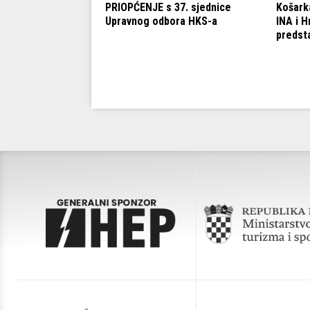
rima: Budi dio
PRIOPĆENJE s 37. sjednice
Košark
arkaške priče u
Upravnog odbora HKS-a
INA i H
!
predsta