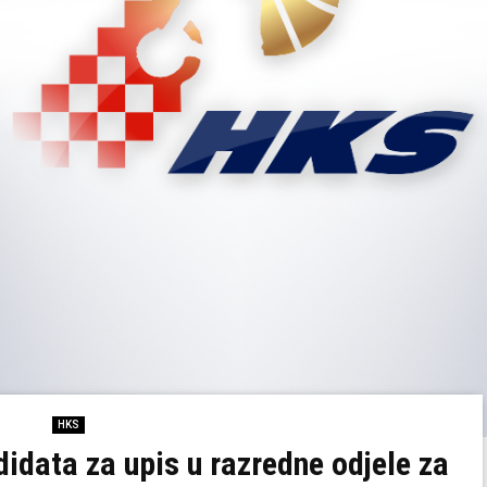
HKS
idata za upis u razredne odjele za