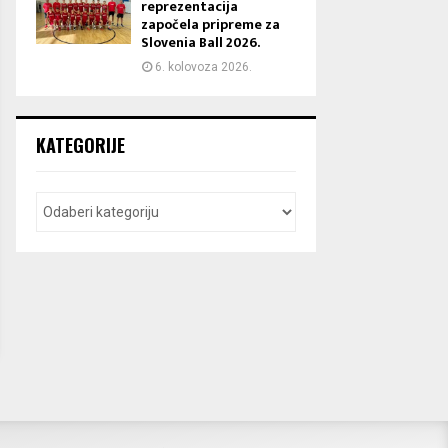
reprezentacija
započela pripreme za
Slovenia Ball 2026.
6. kolovoza 2026.
KATEGORIJE
Preliminarna rang lista i Kriteriji
Kapetan ostaje kapetan: Duge
sportske uspješnosti za upis u
godine bez Dražena
razredne odjele za sportaše u
2026./2027. godini