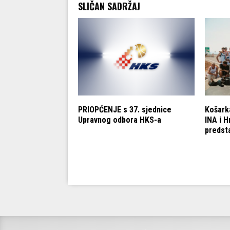
SLIČAN SADRŽAJ
rima: Budi dio
PRIOPĆENJE s 37. sjednice
Košark
arkaške priče u
Upravnog odbora HKS-a
INA i H
!
predsta