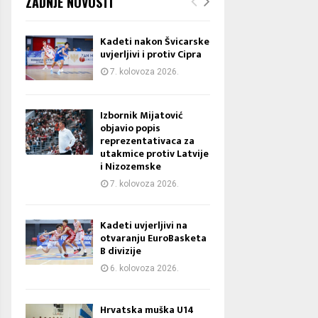
ZADNJE NOVOSTI
Kadeti nakon Švicarske
uvjerljivi i protiv Cipra
7. kolovoza 2026.
Izbornik Mijatović
objavio popis
reprezentativaca za
utakmice protiv Latvije
i Nizozemske
7. kolovoza 2026.
Kadeti uvjerljivi na
otvaranju EuroBasketa
B divizije
6. kolovoza 2026.
Hrvatska muška U14