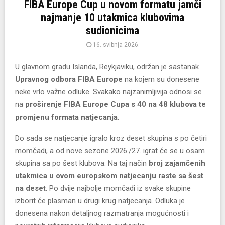
FIBA Europe Cup u novom formatu jamči
najmanje 10 utakmica klubovima
sudionicima
16. svibnja 2026.
U glavnom gradu Islanda, Reykjaviku, održan je sastanak
Upravnog odbora FIBA Europe
na kojem su donesene
neke vrlo važne odluke. Svakako najzanimljivija odnosi se
na
proširenje FIBA Europe Cupa s 40 na 48 klubova te
promjenu formata natjecanja
.
Do sada se natjecanje igralo kroz deset skupina s po četiri
momčadi, a od nove sezone 2026./27. igrat će se u osam
skupina sa po šest klubova. Na taj način
broj zajamčenih
utakmica u ovom europskom natjecanju raste sa šest
na deset
. Po dvije najbolje momčadi iz svake skupine
izborit će plasman u drugi krug natjecanja. Odluka je
donesena nakon detaljnog razmatranja mogućnosti i