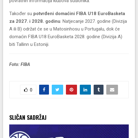
povratnih informacija klubova sudionika.
Također su
potvrđeni
domaćini
FIBA U18 EuroBasketa
za 2027. i 2028. godinu
. Natjecanje 2027. godine (Divizija
A ili B) održat će se u Matosinhosu u Portugalu, dok će
domaćin FIBA U18 EuroBasketa 2028. godine (Divizija A)
biti Tallinn u Estoniji.
Foto: FIBA
0
SLIČAN SADRŽAJ