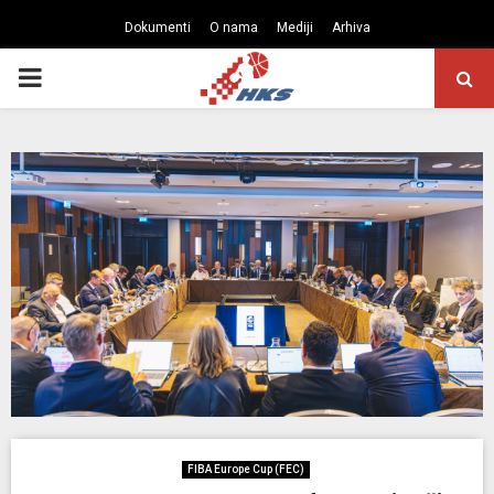
Dokumenti
O nama
Mediji
Arhiva
PRIMARY
MENU
FIBA Europe Cup (FEC)