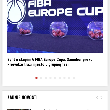
na
Split u skupini A FIBA Europe Cupa, Samobor preko
S
Prievidze traži mjesto u grupnoj fazi
o
ZADNJE NOVOSTI