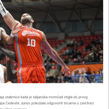
 kraja utakmice kada je talijanska momčad stigla do prvog
pa Cedevite Junior pokušala odgovoriti tricama u završnici