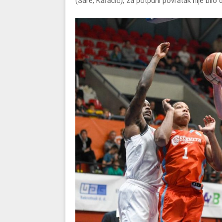
(Šare, Karačić), za potpuni povratak nije bilo