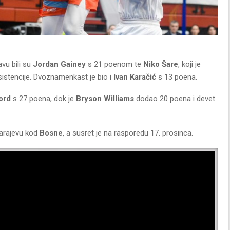
vu bili su
Jordan Gainey
s 21 poenom te
Niko Šare
, koji je
istencije. Dvoznamenkast je bio i
Ivan Karačić
s 13 poena.
ord
s 27 poena, dok je
Bryson Williams
dodao 20 poena i devet
Sarajevu kod
Bosne
, a susret je na rasporedu 17. prosinca.