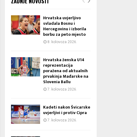
ZADNJE NOVOSTI
Hrvatska uvjerljivo
svladala Bosnu i
Hercegovinu i izborila
borbu za peto mjesto
8. kolovoza 2026.
Hrvatska ženska U14
reprezentacija
poražena od aktualnih
prvakinja Mađarske na
Slovenia Ballu
7. kolovoza 2026.
Kadeti nakon Švicarske
uvjerljivi i protiv Cipra
7. kolovoza 2026.