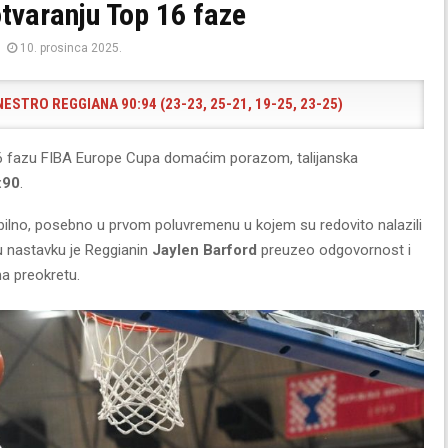
otvaranju Top 16 faze
10. prosinca 2025.
STRO REGGIANA 90:94 (23-23, 25-21, 19-25, 23-25)
16 fazu FIBA Europe Cupa domaćim porazom, talijanska
:90
.
abilno, posebno u prvom poluvremenu u kojem su redovito nalazili
 u nastavku je Reggianin
Jaylen Barford
preuzeo odgovornost i
a preokretu.