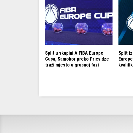
Cup: Cedevita
Split u skupini A FIBA Europe
Split i
dina neporažena
Cupa, Samobor preko Prievidze
Europe
a drugu rundu
traži mjesto u grupnoj fazi
kvalifi