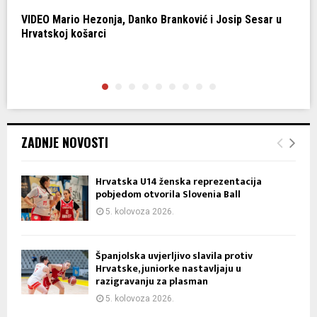
VIDEO Mario Hezonja, Danko Branković i Josip Sesar u
H
Hrvatskoj košarci
H
ZADNJE NOVOSTI
Hrvatska U14 ženska reprezentacija
pobjedom otvorila Slovenia Ball
5. kolovoza 2026.
Španjolska uvjerljivo slavila protiv
Hrvatske, juniorke nastavljaju u
razigravanju za plasman
5. kolovoza 2026.