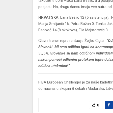
također tricom vraća Lana Bešlić, a u posljedn
pobjedu. No, drugu šansu imaju već sutra od 1
HRVATSKA
: Lana Bešlić 12 (5 asistencija),
Marija Smiljanić 16, Petra Božan 0, Tonka Jakši
Banović 14 (8 skokova), Ella Majstorović 3
Glavni trener reprezentacije Željko Ciglar:
“Od
Slovenki. Mi smo odlično igrali na kontranap
55,5%. Slovenke su nam odličnom individualn
nakon pomoći odličnim protokom lopte dolaz
odlična utakmica!”
FIBA European Challenger je za naše kadetkin
domaćina, u skupini B čekati i Mađarska, Litva
0