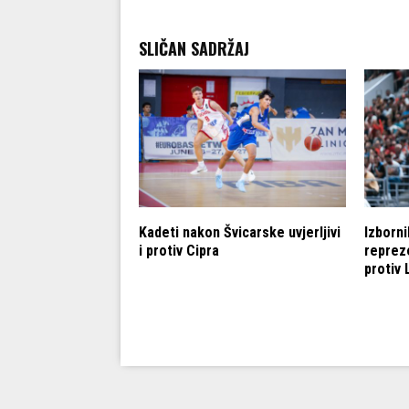
SLIČAN SADRŽAJ
erljivo slavila
Kadeti nakon Švicarske uvjerljivi
Izborni
ke, juniorke
i protiv Cipra
reprez
razigravanju za
protiv 