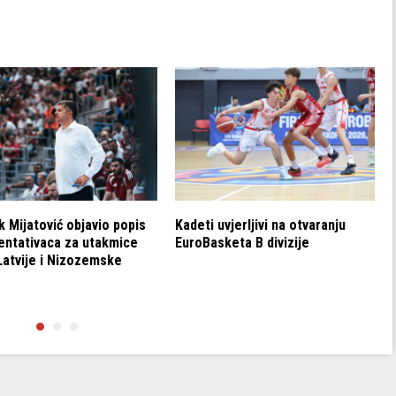
k Mijatović objavio popis
Kadeti uvjerljivi na otvaranju
entativaca za utakmice
EuroBasketa B divizije
Latvije i Nizozemske