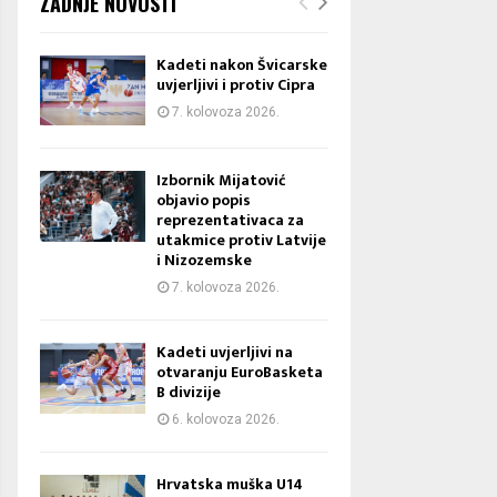
ZADNJE NOVOSTI
Kadeti nakon Švicarske
uvjerljivi i protiv Cipra
7. kolovoza 2026.
Izbornik Mijatović
objavio popis
reprezentativaca za
utakmice protiv Latvije
i Nizozemske
7. kolovoza 2026.
Kadeti uvjerljivi na
otvaranju EuroBasketa
B divizije
6. kolovoza 2026.
Hrvatska muška U14