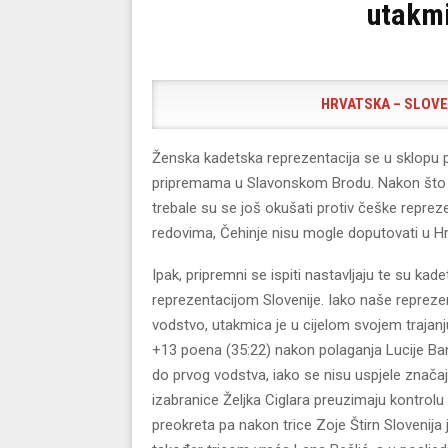
utakmi
HRVATSKA – SLOVENI
Ženska kadetska reprezentacija se u sklopu 
pripremama u Slavonskom Brodu. Nakon što
trebale su se još okušati protiv češke repre
redovima, Čehinje nisu mogle doputovati u Hr
Ipak, pripremni se ispiti nastavljaju te su ka
reprezentacijom Slovenije. Iako naše repreze
vodstvo, utakmica je u cijelom svojem trajanj
+13 poena (35:22) nakon polaganja Lucije Ba
do prvog vodstva, iako se nisu uspjele značajn
izabranice Željka Ciglara preuzimaju kontrolu
preokreta pa nakon trice Zoje Štirn Slovenija