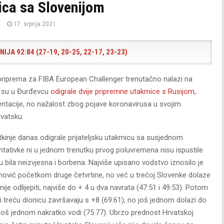
ca sa Slovenijom
17. srpnja 2021.
JA 92:84 (27-19, 20-25, 22-17, 23-23)
priprema za FIBA European Challenger trenutačno nalazi na
 su u Đurđevcu
odigrale dvije pripremne utakmice s Rusijom,
zentacije, no nažalost zbog pojave koronavirusa u svojim
vatsku.
detkinje danas odigrale prijateljsku utakmicu sa susjednom
ntativke ni u jednom trenutku prvog poluvremena nisu ispustile
u bila neizvjesna i borbena. Najviše upisano vodstvo iznosilo je
nović početkom druge četvrtine, no već u trećoj Slovenke dolaze
ije odlijepiti, najviše do + 4 u dva navrata (47:51 i 49:53). Potom
 i treću dionicu završavaju s +8 (69:61), no još jednom dolazi do
 još jednom nakratko vodi (75:77). Ubrzo prednost Hrvatskoj