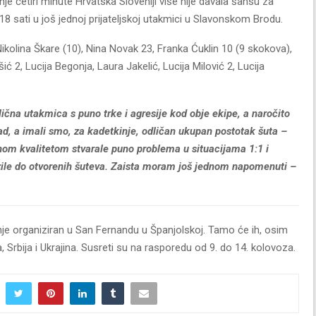
je četiri minute Hrvatska Sloveniji više nije davala šansu za
8 sati u još jednoj prijateljskoj utakmici u Slavonskom Brodu.
 Nikolina Škare (10), Nina Novak 23, Franka Ćuklin 10 (9 skokova),
ć 2, Lucija Begonja, Laura Jakelić, Lucija Milović 2, Lucija
lična utakmica s puno trke i agresije kod obje ekipe, a naročito
ad, a imali smo, za kadetkinje, odličan ukupan postotak šuta –
om kvalitetom stvarale puno problema u situacijama 1:1 i
ile do otvorenih šuteva. Zaista moram još jednom napomenuti –
je organiziran u San Fernandu u Španjolskoj. Tamo će ih, osim
, Srbija i Ukrajina. Susreti su na rasporedu od 9. do 14. kolovoza.