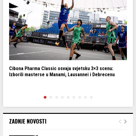
Cibona Pharma Classic osvaja svjetsku 3×3 scenu:
C
Izborili masterse u Manami, Lausannei i Debrecenu
k
ZADNJE NOVOSTI