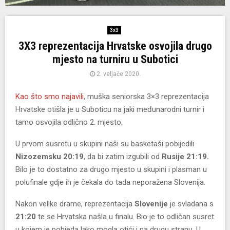
3x3
3X3 reprezentacija Hrvatske osvojila drugo
mjesto na turniru u Subotici
2. veljače 2020.
Kao što smo najavili
, muška seniorska 3×3 reprezentacija
Hrvatske otišla je u Suboticu na jaki međunarodni turnir i
tamo osvojila odlično 2. mjesto.
U prvom susretu u skupini naši su basketaši pobijedili
Nizozemsku 20:19
, da bi zatim izgubili od
Rusije 21:19.
Bilo je to dostatno za drugo mjesto u skupini i plasman u
polufinale gdje ih je čekala do tada neporažena Slovenija.
Nakon velike drame, reprezentacija
Slovenije
je svladana s
21:20
te se Hrvatska našla u finalu. Bio je to odličan susret
u kojem je pobjeda lako mogla otići i na drugu stranu. U