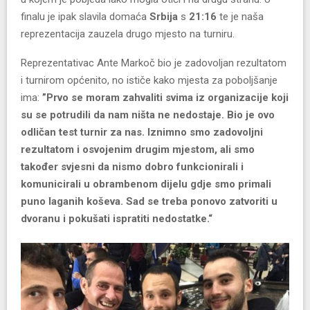
finalu je ipak slavila domaća
Srbija
s
21:16
te je naša
reprezentacija zauzela drugo mjesto na turniru.
Reprezentativac Ante Markoč bio je zadovoljan rezultatom
i turnirom općenito, no ističe kako mjesta za poboljšanje
ima:
”Prvo se moram zahvaliti svima iz organizacije koji
su se potrudili da nam ništa ne nedostaje. Bio je ovo
odličan test turnir za nas. Iznimno smo zadovoljni
rezultatom i osvojenim drugim mjestom, ali smo
također svjesni da nismo dobro funkcionirali i
komunicirali u obrambenom dijelu gdje smo primali
puno laganih koševa. Sad se treba ponovo zatvoriti u
dvoranu i pokušati ispratiti nedostatke.“