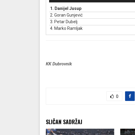
p
1.
Danijel Jusup
r
2.
Goran Gunjević
o
3.
Petar Dubelj
d
4.
Marko Ramljak
u
k
t
o
r
a
KK Dubrovnik
u
d
i
o
z
0
a
p
i
s
SLIČAN SADRŽAJ
a