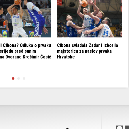
l
i
c
a
m
a
G
li Cibona? Odluka o prvaku
Cibona svladala Zadar i izborila
o
srijedu pred punim
majstoricu za naslov prvaka
r
ama Dvorane Krešimir Ćosić
Hrvatske
e
/
D
o
l
j
e
k
a
k
o
b