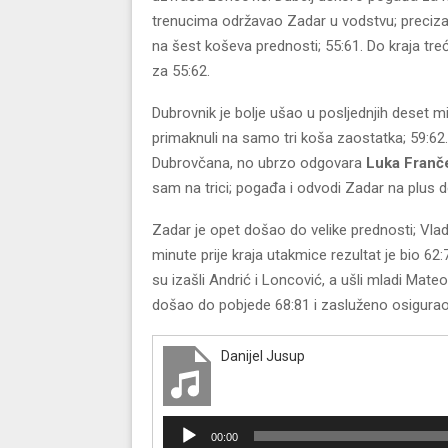
trenucima održavao Zadar u vodstvu; preciza
na šest koševa prednosti; 55:61. Do kraja tr
za 55:62.
Dubrovnik je bolje ušao u posljednjih deset 
primaknuli na samo tri koša zaostatka; 59:62.
Dubrovčana, no ubrzo odgovara
Luka Franč
sam na trici; pogađa i odvodi Zadar na plus 
Zadar je opet došao do velike prednosti; Vladi
minute prije kraja utakmice rezultat je bio 62
su izašli Andrić i Loncović, a ušli mladi Mat
došao do pobjede 68:81 i zasluženo osigurao 
Danijel Jusup
R
00:00
e