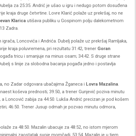
 Dubelja za 25:35. Andrić je ušao u igru i nedugo potom dosuđena
e kraja druge četvrtine. Lovre Klarić polaže uz prekršaj, no ne
evan Klarica
utišava publiku u Gospinom polju dalekometnom
 13 Zadra.
h igrača, Loncovića i Andrića. Dubelj polaže uz prekršaj Ramljaka,
ije kraja poluvremena, pri rezultatu 31:42, trener
Goran
ogađa tricu i smanjuje na minus osam; 34:42. S druge strane
 Dubelj s linije za slobodna bacanja pogađa jedno i postavlja
ća, no Zadar odgovara ubačajima Žganeca i
Lovra Mazalina
.
aest koševa prednosti; 39:50, a trener Gunjević poziva minutu
 a Loncović zabija za 44:50. Lukša Andrić precizan je pod košem
etiri; 46:50. Trener Jusup odmah je pozvao minutu odmora,
i polaže za 48:50. Mazalin ubacuje za 48:52, no istom mjerom
inimalni zaostatak svoje momčadi; 53:54. Mazalin je u tiem