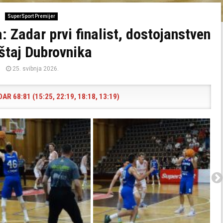
SuperSport Premijer
: Zadar prvi finalist, dostojanstven
štaj Dubrovnika
25. svibnja 2026.
R 68:81 (15:25, 22:19, 18:18, 13:19)