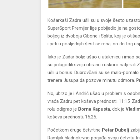
Košarkaši Zadra ušli su u svoje šesto uzasto
SuperSport Premijer lige pobijedio je na gost
boljeg iz dvoboja Cibone i Splita, koji je oti
i peti u posljednjih šest sezona, no do tog usp
Iako je Zadar bolje ušao u utakmicu i imao 
su prilagodili svoju obranu i uskoro natjeral
ušli u bonus. Dubrovčani su se malo-pomalo pri
trenera Jusupa da pozove minutu odmora. P
No, ubrzo je i Andrić ušao u problem s oso
vraća Zadru pet koševa prednosti; 11:15. Zad
rolu odigrao je
Borna Kapusta
, dok je
Vladim
koševa prednosti; 15:25.
Početkom druge četvrtine
Petar Dubelj
zabij
Ramljak hladnokrvno pogađa svoju četvrtu tric