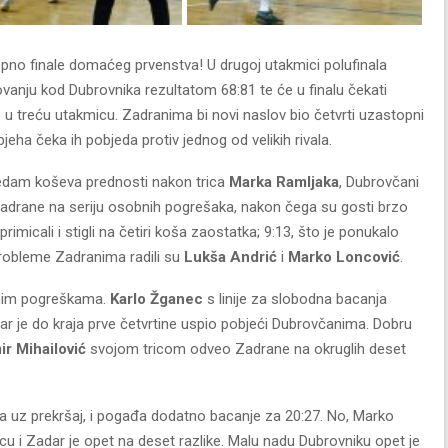
pno finale domaćeg prvenstva! U drugoj utakmici polufinala
ovanju kod Dubrovnika rezultatom 68:81 te će u finalu čekati
šao u treću utakmicu. Zadranima bi novi naslov bio četvrti uzastopni
jeha čeka ih pobjeda protiv jednog od velikih rivala.
sedam koševa prednosti nakon trica
Marka Ramljaka
, Dubrovčani
i Zadrane na seriju osobnih pogrešaka, nakon čega su gosti brzo
micali i stigli na četiri koša zaostatka; 9:13, što je ponukalo
robleme Zadranima radili su
Lukša Andrić
i
Marko Loncović
.
bnim pogreškama.
Karlo Žganec
s linije za slobodna bacanja
ar je do kraja prve četvrtine uspio pobjeći Dubrovčanima. Dobru
ir Mihailović
svojom tricom odveo Zadrane na okruglih deset
a uz prekršaj, i pogađa dodatno bacanje za 20:27. No, Marko
u i Zadar je opet na deset razlike. Malu nadu Dubrovniku opet je