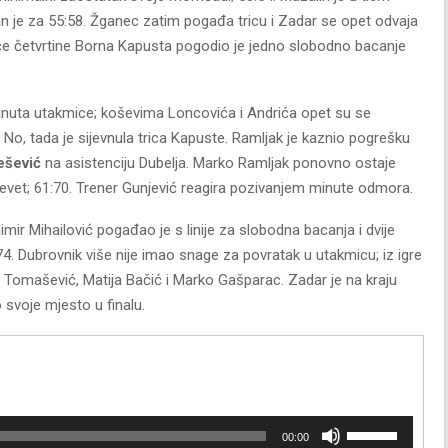
n je za 55:58. Žganec zatim pogađa tricu i Zadar se opet odvaja
eće četvrtine Borna Kapusta pogodio je jedno slobodno bacanje
minuta utakmice; koševima Loncovića i Andrića opet su se
 No, tada je sijevnula trica Kapuste. Ramljak je kaznio pogrešku
ešević
na asistenciju Dubelja. Marko Ramljak ponovno ostaje
devet; 61:70. Trener Gunjević reagira pozivanjem minute odmora.
mir Mihailović pogađao je s linije za slobodna bacanja i dvije
:74. Dubrovnik više nije imao snage za povratak u utakmicu; iz igre
eo Tomašević, Matija Bačić i Marko Gašparac. Zadar je na kraju
svoje mjesto u finalu.
U
00:00
p