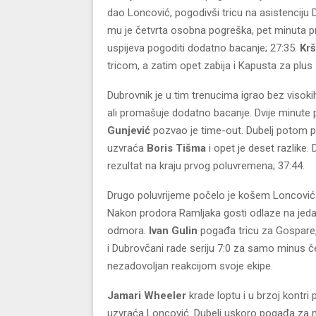
dao Loncović, pogodivši tricu na asistenciju
mu je četvrta osobna pogreška, pet minuta prij
uspijeva pogoditi dodatno bacanje; 27:35.
Krš
tricom, a zatim opet zabija i Kapusta za plus
Dubrovnik je u tim trenucima igrao bez visoki
ali promašuje dodatno bacanje. Dvije minute pr
Gunjević
pozvao je time-out. Dubelj potom p
uzvraća
Boris Tišma
i opet je deset razlike.
rezultat na kraju prvog poluvremena; 37:44.
Drugo poluvrijeme počelo je košem Loncovi
Nakon prodora Ramljaka gosti odlaze na jedan
odmora.
Ivan Gulin
pogađa tricu za Gospare,
i Dubrovčani rade seriju 7:0 za samo minus č
nezadovoljan reakcijom svoje ekipe.
Jamari Wheeler
krade loptu i u brzoj kontr
uzvraća Loncović. Dubelj uskoro pogađa za m