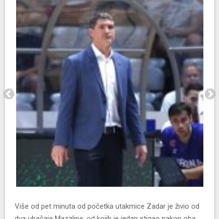
Više od pet minuta od početka utakmice Zadar je živio od
dva ubačaja Mazalina, od kojih je jedan stigao nakon oba