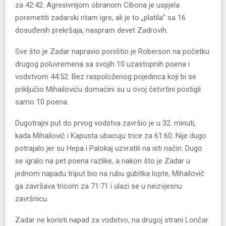
za 42:42. Agresivnijom obranom Cibona je uspjela
poremetiti zadarski ritam igre, ali je to „platila” sa 16
dosuđenih prekršaja, naspram devet Zadrovih.
Sve što je Zadar napravio poništio je Roberson na početku
drugog poluvremena sa svojih 10 uzastopnih poena i
vodstvom 44:52. Bez raspoloženog pojedinca koji bi se
priključio Mihailoviću domaćini su u ovoj četvrtini postigli
samo 10 poena.
Dugotrajni put do prvog vodstva završio je u 32. minuti,
kada Mihailović i Kapusta ubacuju trice za 61:60. Nije dugo
potrajalo jer su Hepa i Palokaj uzvratili na isti način. Dugo
se igralo na pet poena razlike, a nakon što je Zadar u
jednom napadu triput bio na rubu gubitka lopte, Mihailović
ga završava tricom za 71:71 i ulazi se u neizvjesnu
završnicu.
Zadar ne koristi napad za vodstvo, na drugoj strani Lončar