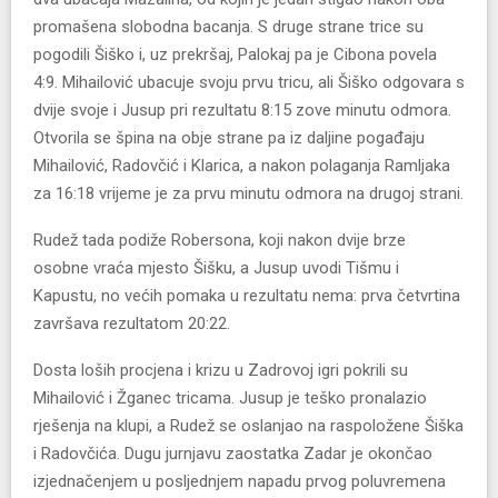
promašena slobodna bacanja. S druge strane trice su
pogodili Šiško i, uz prekršaj, Palokaj pa je Cibona povela
4:9. Mihailović ubacuje svoju prvu tricu, ali Šiško odgovara s
dvije svoje i Jusup pri rezultatu 8:15 zove minutu odmora.
Otvorila se špina na obje strane pa iz daljine pogađaju
Mihailović, Radovčić i Klarica, a nakon polaganja Ramljaka
za 16:18 vrijeme je za prvu minutu odmora na drugoj strani.
Rudež tada podiže Robersona, koji nakon dvije brze
osobne vraća mjesto Šišku, a Jusup uvodi Tišmu i
Kapustu, no većih pomaka u rezultatu nema: prva četvrtina
završava rezultatom 20:22.
Dosta loših procjena i krizu u Zadrovoj igri pokrili su
Mihailović i Žganec tricama. Jusup je teško pronalazio
rješenja na klupi, a Rudež se oslanjao na raspoložene Šiška
i Radovčića. Dugu jurnjavu zaostatka Zadar je okončao
izjednačenjem u posljednjem napadu prvog poluvremena