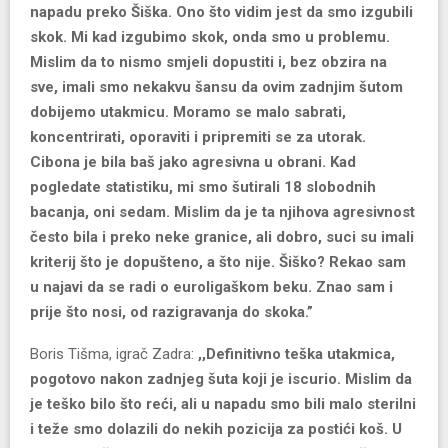
napadu preko Šiška. Ono što vidim jest da smo izgubili
skok. Mi kad izgubimo skok, onda smo u problemu.
Mislim da to nismo smjeli dopustiti i, bez obzira na
sve, imali smo nekakvu šansu da ovim zadnjim šutom
dobijemo utakmicu. Moramo se malo sabrati,
koncentrirati, oporaviti i pripremiti se za utorak.
Cibona je bila baš jako agresivna u obrani. Kad
pogledate statistiku, mi smo šutirali 18 slobodnih
bacanja, oni sedam. Mislim da je ta njihova agresivnost
često bila i preko neke granice, ali dobro, suci su imali
kriterij što je dopušteno, a što nije. Šiško? Rekao sam
u najavi da se radi o euroligaškom beku. Znao sam i
prije što nosi, od razigravanja do skoka.”
Boris Tišma, igrač Zadra:
,,Definitivno teška utakmica,
pogotovo nakon zadnjeg šuta koji je iscurio. Mislim da
je teško bilo što reći, ali u napadu smo bili malo sterilni
i teže smo dolazili do nekih pozicija za postići koš. U