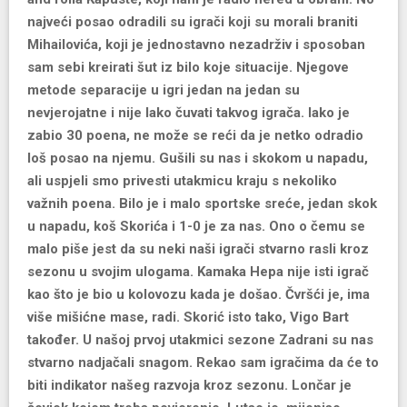
najveći posao odradili su igrači koji su morali braniti
Mihailovića, koji je jednostavno nezadrživ i sposoban
sam sebi kreirati šut iz bilo koje situacije. Njegove
metode separacije u igri jedan na jedan su
nevjerojatne i nije lako čuvati takvog igrača. Iako je
zabio 30 poena, ne može se reći da je netko odradio
loš posao na njemu. Gušili su nas i skokom u napadu,
ali uspjeli smo privesti utakmicu kraju s nekoliko
važnih poena. Bilo je i malo sportske sreće, jedan skok
u napadu, koš Skorića i 1-0 je za nas. Ono o čemu se
malo piše jest da su neki naši igrači stvarno rasli kroz
sezonu u svojim ulogama. Kamaka Hepa nije isti igrač
kao što je bio u kolovozu kada je došao. Čvršći je, ima
više mišićne mase, radi. Skorić isto tako, Vigo Bart
također. U našoj prvoj utakmici sezone Zadrani su nas
stvarno nadjačali snagom. Rekao sam igračima da će to
biti indikator našeg razvoja kroz sezonu. Lončar je