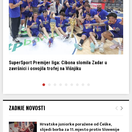
ri
SuperSport Premijer liga: Cibona slomila Zadar u
Z
završnici i osvojila trofej na Višnjiku
p
ZADNJE NOVOSTI
Hrvatske juniorke poražene od Češke,
slijedi borba za 11. mjesto protiv Slovenije