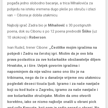
pogađa jedno slobodno bacanje, a trica Mihailovića za
pobjedu na isteku vremena dugo pleše po obruču i izlazi
van – Cibona je dobila utakmicu.
Najbolji igrač Zadra bio je
Mihailović
s 30 postignutih
poena, dok su Cibonu s po 12 poena predvodili
Šiško
(uz
10 skokova) i
Roberson
.
Ivan Rudež, trener Cibone:
,,Čestitke mojim igračima na
pobjedi i Zadru na čvrstoj igri. Mislim da je ovo bila
prava poslastica za sve košarkaške obožavatelje diljem
Hrvatske, a i šire. Uvijek govorim igračima i
napominjem da nije važno samo ono što je na
tribinama, nego da će u današnje vrijeme ovu utakmicu
pogledati deseci tisuća ljudi. Igramo i za naše navijače
koji su kod kuće u Zagrebu, igramo za naše navijače i
sve košarkaške stručnjake. Mislim da smo otvorili
korektno, iako se nismo najbolje snašli u obrani pick
and rolla Kapuste, koji nam je radio nered u obrani. No