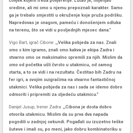
čovjek kojem treba povjerenje. Lutao je, mijenjao
sredine, ali mi smo u njemu prepoznali karakter. Samo
ga je trebalo smjestiti u okruženje koje pruža podršku.
Napredovao je snagom, pameću i donošenjem odluka
na terenu, što se vidi u posljednjih mjesec dana.”
Vigo Bart, igrač Cibone:
,,Velika pobjeda za nas. Znali
smo s kim igramo, znali smo kakva je ekipa Zadra i
stvarno smo se maksimalno spremili za njih. Mislim da
smo od početka ušli čvrsto u utakmicu, od samog
starta, a to se vidi i na rezultatu. Čestitao bih Zadru na
fer igri, a svojim suigračima na stvarno fantastičnoj
utakmici. Velika pobjeda za nas i sada se idemo dobro
odmoriti i pripremiti za sljedeću utakmicu.”
Danijel Jusup, trener Zadra:
,,Cibona je dosta dobro
otvorila utakmicu. Mislim da su prva dva napada
pogodili u zadnjoj sekundi. Pogađali su izuzetno teške
šuteve i imali su, po meni, jako dobru kombinatoriku u