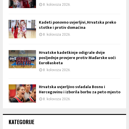
8. kolovoza 2026.
Kadeti ponovno uvjerljivi, Hrvatska preko
stotke i protiv domaćina
8. kolovoza 2026.
Hrvatske kadetkinje odigrale dvije
posljednje provjere protiv Mađarske uoči
EuroBasketa
8. kolovoza 2026.
Hrvatska uvjerljivo svladala Bosnu i
Hercegovinu i izborila borbu za peto mjesto
8. kolovoza 2026.
KATEGORIJE