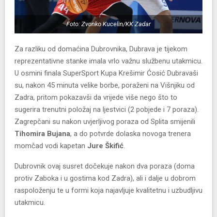
Foto: Zvonko Kucelin/KK Zadar
Za razliku od domaćina Dubrovnika, Dubrava je tijekom
reprezentativne stanke imala vrlo važnu službenu utakmicu.
U osmini finala SuperSport Kupa Krešimir Ćosić Dubravaši
su, nakon 45 minuta velike borbe, poraženi na Višnjiku od
Zadra, pritom pokazavši da vrijede više nego što to
sugerira trenutni položaj na ljestvici (2 pobjede i 7 poraza).
Zagrepčani su nakon uvjerljivog poraza od Splita smijenili
Tihomira Bujana
, a do potvrde dolaska novoga trenera
momčad vodi kapetan
Jure Škifić
.
Dubrovnik ovaj susret dočekuje nakon dva poraza (doma
protiv Zaboka i u gostima kod Zadra), ali i dalje u dobrom
raspoloženju te u formi koja najavljuje kvalitetnu i uzbudljivu
utakmicu.