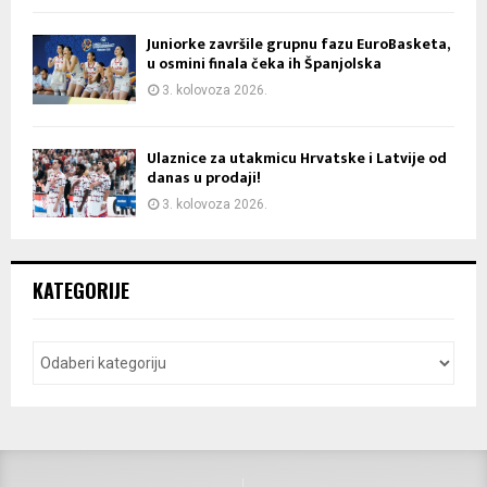
Juniorke završile grupnu fazu EuroBasketa,
u osmini finala čeka ih Španjolska
3. kolovoza 2026.
Ulaznice za utakmicu Hrvatske i Latvije od
danas u prodaji!
3. kolovoza 2026.
KATEGORIJE