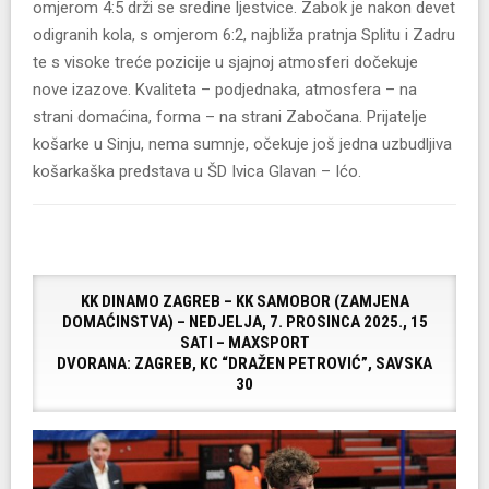
omjerom 4:5 drži se sredine ljestvice. Zabok je nakon devet
odigranih kola, s omjerom 6:2, najbliža pratnja Splitu i Zadru
te s visoke treće pozicije u sjajnoj atmosferi dočekuje
nove izazove. Kvaliteta – podjednaka, atmosfera – na
strani domaćina, forma – na strani Zabočana. Prijatelje
košarke u Sinju, nema sumnje, očekuje još jedna uzbudljiva
košarkaška predstava u ŠD Ivica Glavan – Ićo.
KK DINAMO ZAGREB – KK SAMOBOR (ZAMJENA
DOMAĆINSTVA) – NEDJELJA, 7. PROSINCA 2025., 15
SATI – MAXSPORT
DVORANA: ZAGREB, KC “DRAŽEN PETROVIĆ”, SAVSKA
30