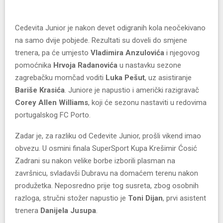
Cedevita Junior je nakon devet odigranih kola neočekivano
na samo dvije pobjede. Rezultati su doveli do smjene
trenera, pa će umjesto
Vladimira Anzulovića
i njegovog
pomoćnika
Hrvoja Radanovića
u nastavku sezone
zagrebačku momčad voditi
Luka Pešut
, uz asistiranje
Bariše Krasića
. Juniore je napustio i američki razigravač
Corey Allen Williams
, koji će sezonu nastaviti u redovima
portugalskog FC Porto.
Zadar je, za razliku od Cedevite Junior, prošli vikend imao
obvezu. U osmini finala SuperSport Kupa Krešimir Ćosić
Zadrani su nakon velike borbe izborili plasman na
završnicu, svladavši Dubravu na domaćem terenu nakon
produžetka. Neposredno prije tog susreta, zbog osobnih
razloga, stručni stožer napustio je
Toni Dijan
, prvi asistent
trenera
Danijela Jusupa
.