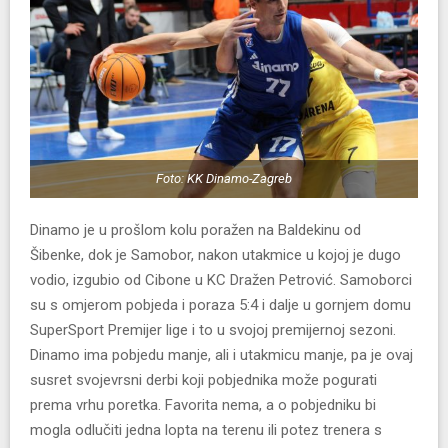
Foto: KK Dinamo-Zagreb
Dinamo je u prošlom kolu poražen na Baldekinu od
Šibenke, dok je Samobor, nakon utakmice u kojoj je dugo
vodio, izgubio od Cibone u KC Dražen Petrović. Samoborci
su s omjerom pobjeda i poraza 5:4 i dalje u gornjem domu
SuperSport Premijer lige i to u svojoj premijernoj sezoni.
Dinamo ima pobjedu manje, ali i utakmicu manje, pa je ovaj
susret svojevrsni derbi koji pobjednika može pogurati
prema vrhu poretka. Favorita nema, a o pobjedniku bi
mogla odlučiti jedna lopta na terenu ili potez trenera s