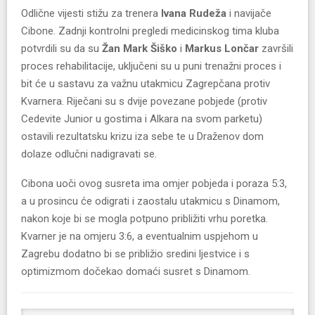
Odlične vijesti stižu za trenera
Ivana Rudeža
i navijače
Cibone. Zadnji kontrolni pregledi medicinskog tima kluba
potvrdili su da su
Žan Mark Šiško
i
Markus Lončar
završili
proces rehabilitacije, uključeni su u puni trenažni proces i
bit će u sastavu za važnu utakmicu Zagrepčana protiv
Kvarnera. Riječani su s dvije povezane pobjede (protiv
Cedevite Junior u gostima i Alkara na svom parketu)
ostavili rezultatsku krizu iza sebe te u Draženov dom
dolaze odlučni nadigravati se.
Cibona uoči ovog susreta ima omjer pobjeda i poraza 5:3,
a u prosincu će odigrati i zaostalu utakmicu s Dinamom,
nakon koje bi se mogla potpuno približiti vrhu poretka.
Kvarner je na omjeru 3:6, a eventualnim uspjehom u
Zagrebu dodatno bi se približio sredini ljestvice i s
optimizmom dočekao domaći susret s Dinamom.