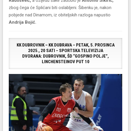
Radošević,
a ozljedu šake zadobio je
Antonio Sikirić,
zbog čega će Splićani biti oslabljeni. Šibenku je, nakon
pobjede nad Dinamom, iz obiteljskih razloga napustio
Andrija Bojić.
KK DUBROVNIK – KK DUBRAVA
–
PETAK, 5. PROSINCA
2025., 20 SATI – SPORTSKA TELEVIZIJA
DVORANA: DUBROVNIK, ŠD “GOSPINO POLJE”,
LINCHENSTEINOV PUT 10