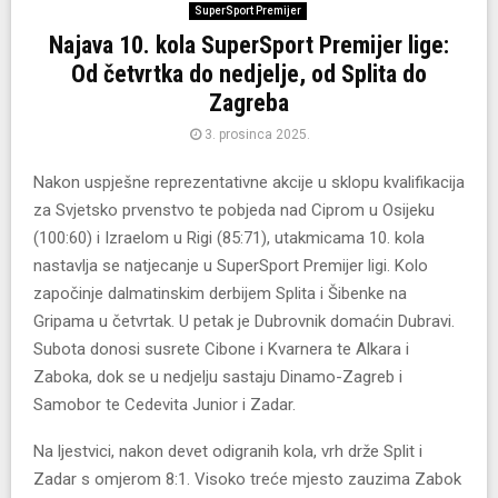
SuperSport Premijer
Najava 10. kola SuperSport Premijer lige:
Od četvrtka do nedjelje, od Splita do
Zagreba
3. prosinca 2025.
Nakon uspješne reprezentativne akcije u sklopu kvalifikacija
za Svjetsko prvenstvo te pobjeda nad Ciprom u Osijeku
(100:60) i Izraelom u Rigi (85:71), utakmicama 10. kola
nastavlja se natjecanje u SuperSport Premijer ligi. Kolo
započinje dalmatinskim derbijem Splita i Šibenke na
Gripama u četvrtak. U petak je Dubrovnik domaćin Dubravi.
Subota donosi susrete Cibone i Kvarnera te Alkara i
Zaboka, dok se u nedjelju sastaju Dinamo-Zagreb i
Samobor te Cedevita Junior i Zadar.
Na ljestvici, nakon devet odigranih kola, vrh drže Split i
Zadar s omjerom 8:1. Visoko treće mjesto zauzima Zabok