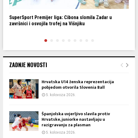
r
SuperSport Premijer liga: Cibona slomila Zadar u
Z
završnici i osvojila trofej na Višnjiku
p
ZADNJE NOVOSTI
Hrvatska U14 ženska reprezentacija
pobjedom otvorila Slovenia Ball
5. kolovoza 2026.
Španjolska uvjerljivo slavila protiv
Hrvatske, juniorke nastavljaju u
razigravanju za plasman
5. kolovoza 2026.