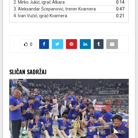
2.
Mirko Jukić, igrač Alkara
0:14
o
3.
Aleksandar Šćepanović, trener Kvarnera
0:47
d
4.
Ivan Vučić, igrač Kvarnera
0:21
u
k
t
o
r
0
a
u
d
SLIČAN SADRŽAJ
i
o
z
a
p
i
s
a