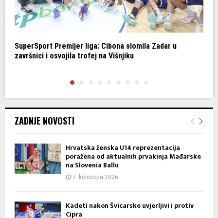
r
SuperSport Premijer liga: Cibona slomila Zadar u
Z
završnici i osvojila trofej na Višnjiku
p
ZADNJE NOVOSTI
Hrvatska ženska U14 reprezentacija
poražena od aktualnih prvakinja Mađarske
na Slovenia Ballu
7. kolovoza 2026.
Kadeti nakon Švicarske uvjerljivi i protiv
Cipra