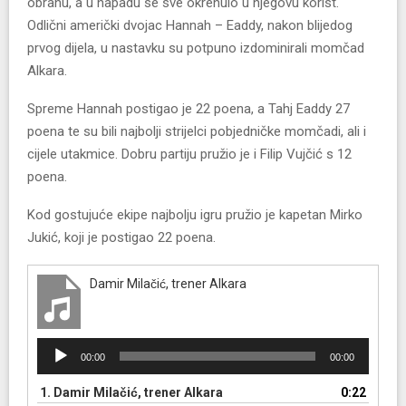
obranu, a u napadu se sve okrenulo u njegovu korist.
Odlični američki dvojac Hannah – Eaddy, nakon blijedog
prvog dijela, u nastavku su potpuno izdominirali momčad
Alkara.
Spreme Hannah postigao je 22 poena, a Tahj Eaddy 27
poena te su bili najbolji strijelci pobjedničke momčadi, ali i
cijele utakmice. Dobru partiju pružio je i Filip Vujčić s 12
poena.
Kod gostujuće ekipe najbolju igru pružio je kapetan Mirko
Jukić, koji je postigao 22 poena.
Damir Milačić, trener Alkara
R
00:00
00:00
e
p
1.
Damir Milačić, trener Alkara
0:22
r