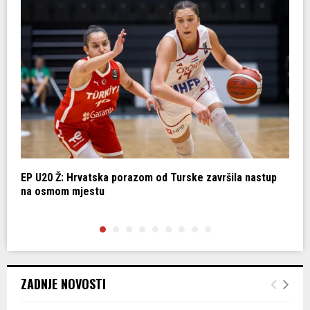
e
EP U20 Ž: Hrvatska porazom od Turske završila nastup
E
na osmom mjestu
m
ZADNJE NOVOSTI