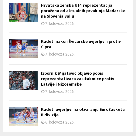
Hrvatska ženska U14 reprezentacija
poražena od aktualnih prvakinja Mađarske
na Slovenia Ballu
7. kolovoza 2026.
Kadeti nakon Švicarske uvjerljivi i protiv
Cipra
7. kolovoza 2026.
Izbornik Mijatović objavio popis
reprezentativaca za utakmice protiv
Latvije i Nizozemske
7. kolovoza 2026.
Kadeti uvjerljivi na otvaranju EuroBasketa
B divizije
6. kolovoza 2026.