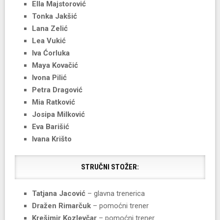
Ella Majstorović
Tonka Jakšić
Lana Zelić
Lea Vukić
Iva Ćorluka
Maya Kovačić
Ivona Pilić
Petra Dragović
Mia Ratković
Josipa Milković
Eva Barišić
Ivana Krišto
STRUČNI STOŽER:
Tatjana Jacović
– glavna trenerica
Dražen Rimarčuk
– pomoćni trener
Krešimir Kozlevčar
– pomoćni trener