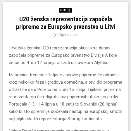
U20 (ž)
U20 ženska reprezentacija započela
pripreme za Europsko prvenstvo u Litvi
6. lipnja 2026.
Hrvatska ženska U20 reprezentacija okupila se danas i
započela pripreme za Europsko prvenstvo Divizije A koje
će se od 4. do 12. srpnja održati u litavskom Alytusu.
Izabranice trenerice Tatjane Jacović pripreme će odraditi
kroz nekoliko faza i gradova domaćina, a prvi dio programa
održat će se u Poreču od 6. do 15. lipnja. Tijekom priprema
reprezentacija će odigrati i niz pripremnih utakmica protiv
Portugala (13. i 14. lipnja u 18 sati) te Slovenije (20. lipnja)
kako bi što spremnije dočekala nastup na europskoj smotri
najboljih mladih reprezentacija Starog kontinenta.
Nakon Poreča reprezentacija će pripreme nastaviti u