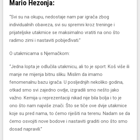
Mario Hezonja:
“Svi su na okupu, nedostaje nam par igrača zbog
individualnih obaveza, svi su spremni kroz treninge i
prijateljske utakmice se maksimalno vratiti na ono što
radimo zimi i nastaviti pobijeđivati.”
O utakmicama s Njemačkom:
“Jedna lopta je odlučila utakmicu, ali to je sport. Koš više ili
manje ne mijenja bitnu sliku. Mislim da imamo
fenomenalnu bazu igrača. U posljednjih nekoliko godina,
otkad smo svi zajedno ovdje, izgradili smo nešto jako
važno. Kemija u reprezentaciji nikad nije bila bolja i to je
ono što nam najviše znači. Što se tiče ove dvije utakmice
koje su pred nama, to ćemo riješiti na terenu. Nadam se da
ćemo osvojiti nove bodove i nastaviti graditi ono što smo
dosad napravili.”