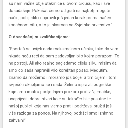
su nam važne obje utakmice u ovom ciklusu, kao i sve
dosadašnje. Pokušat ćemo odigrati na najbolji mogući
način, pobijediti i napraviti još jedan korak prema našem
konačnom cilju, a to je plasman na Svjetsko prvenstvo.”
O dosadašnjim kvalifikacijama:
“Sportaš se uvijek nada maksimalnom učinku, tako da vam
nikada neću reći da sam zadovoljan bilo kojim porazom. To
ne postoji. Ali ako realno sagledamo cijelu sliku, mislim da
smo do sada napravili vrlo korektan posao. Međutim,
znamo da možemo i moramo još bolje. S tim ciljem i tom
sviješću okupljamo se i sada. Želimo ispraviti pogreške
koje smo imali u posljednjem prozoru protiv Njemačke,
unaprijediti dobre stvari koje su također bile prisutne te
našoj publici, koja nas vjerno prati i podržava, pružiti još
više razloga za ponos. Na njihovoj podršci smo iznimno
zahvalni.”