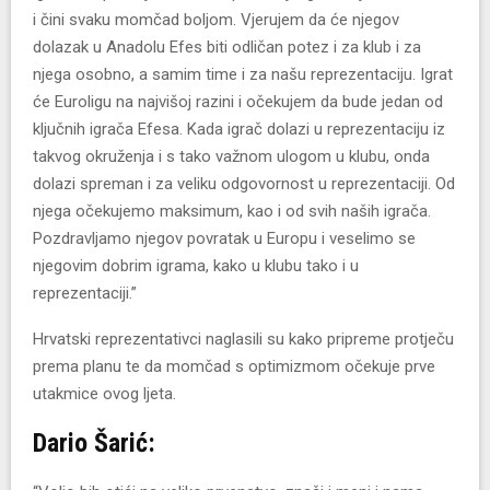
i čini svaku momčad boljom. Vjerujem da će njegov
dolazak u Anadolu Efes biti odličan potez i za klub i za
njega osobno, a samim time i za našu reprezentaciju. Igrat
će Euroligu na najvišoj razini i očekujem da bude jedan od
ključnih igrača Efesa. Kada igrač dolazi u reprezentaciju iz
takvog okruženja i s tako važnom ulogom u klubu, onda
dolazi spreman i za veliku odgovornost u reprezentaciji. Od
njega očekujemo maksimum, kao i od svih naših igrača.
Pozdravljamo njegov povratak u Europu i veselimo se
njegovim dobrim igrama, kako u klubu tako i u
reprezentaciji.”
Hrvatski reprezentativci naglasili su kako pripreme protječu
prema planu te da momčad s optimizmom očekuje prve
utakmice ovog ljeta.
Dario Šarić: