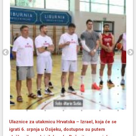
Ulaznice za utakmicu Hrvatska – Izrael, koja će se
igrati 6. srpnja u Osijeku, dostupne su putem