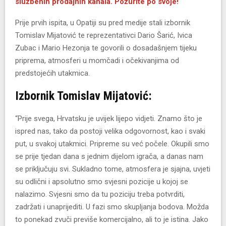
službenih prodajnih kanala. Požurite po svoje!
Prije prvih ispita, u Opatiji su pred medije stali izbornik
Tomislav Mijatović te reprezentativci Dario Šarić, Ivica
Zubac i Mario Hezonja te govorili o dosadašnjem tijeku
priprema, atmosferi u momčadi i očekivanjima od
predstojećih utakmica.
Izbornik Tomislav Mijatović:
“Prije svega, Hrvatsku je uvijek lijepo vidjeti. Znamo što je
ispred nas, tako da postoji velika odgovornost, kao i svaki
put, u svakoj utakmici. Pripreme su već počele. Okupili smo
se prije tjedan dana s jednim dijelom igrača, a danas nam
se priključuju svi. Sukladno tome, atmosfera je sjajna, uvjeti
su odlični i apsolutno smo svjesni pozicije u kojoj se
nalazimo. Svjesni smo da tu poziciju treba potvrditi,
zadržati i unaprijediti. U fazi smo skupljanja bodova. Možda
to ponekad zvuči previše komercijalno, ali to je istina. Jako