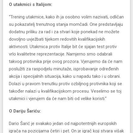
O utakmici s Italijom:
“Trening utakmice, kako ih ja osobno volim nazivati, odličan
su pokazatelj trenutnog stanja momčadi. One predstavljaju
dodatnu priliku za rad i za stvari koje ponekad ne možete
dovoljno uvježbati tijekom redovitih kvalifikacijskih
aktivnosti. Utakmica protiv Italije bit će sjajan test protiv
vrlo kvalitetne reprezentacije. Namjerno smo odabrali
takvog protivnika prije ovog prozora. Vjerujemo da će nam
poslužiti za raspodjelu minutaže, isprobavanje određenih
akcija i specijalnih situacija, kako u napadu tako i u obrani.
Dolazi u pravom trenutku protiv ozbiljnog protivnika koji se
također nalazi u kvalifikacijskom procesu. Veselimo se toj
utakmici i vjerujem da će nam biti od velike koristi.”
O Dariju Šariću:
Dario Šarić je svakako jedan od najpotentnijih europskih
igrača na pozicijama četiri i pet. On je igrač koji stvara višak