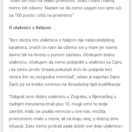
“Volio bih otići na veliko prvenstvo, znači i meni i nama,
nismo bili odavno. Nadam se da ćemo uspjeti ovo ljeto ući
sa 100 posto i otići na prvenstvo.”
O utakmici s Italijom:
“Bez obzira što utakmica s Italijom nije natjecateljskog
karaktera, značit će nam da uđemo svi u ritam jer nismo
davno bili na terenu u punom sastavu. Očekujem dobru
utakmicu, očekujem da ćemo pobijediti u utakmici na Cipru
i da ćemo protiv Izraela pokušati doći do pobjede bez
obzira što su nezgodna momčad”, rekao je kapetan Dario
Šarić pa se kratko osvrnuo na dosadašnji tijek kvalifikacija:
“Odigrali smo dobru utakmicu u Zagrebu, u Njemačkoj u
zadnjim minutama imali plus 10, mogli smo to bolje
završiti, malo se uvukla nervoza u sve nas, možda
prvenstveno malo u mene, ali na kraju okej, u dobroj smo
situaciji. Zato ćemo probati sada dobiti ove dvije utakmice i