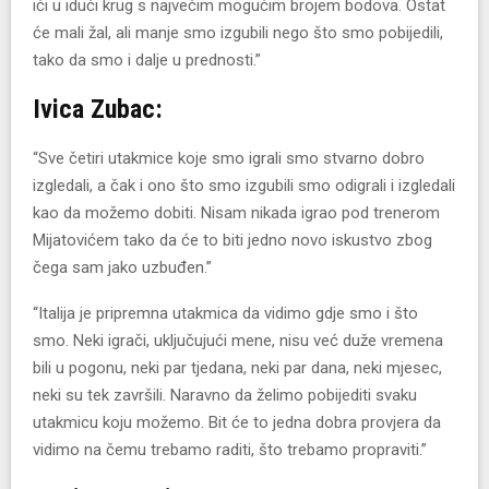
ići u idući krug s najvećim mogućim brojem bodova. Ostat
će mali žal, ali manje smo izgubili nego što smo pobijedili,
tako da smo i dalje u prednosti.”
Ivica Zubac:
“Sve četiri utakmice koje smo igrali smo stvarno dobro
izgledali, a čak i ono što smo izgubili smo odigrali i izgledali
kao da možemo dobiti. Nisam nikada igrao pod trenerom
Mijatovićem tako da će to biti jedno novo iskustvo zbog
čega sam jako uzbuđen.”
“Italija je pripremna utakmica da vidimo gdje smo i što
smo. Neki igrači, uključujući mene, nisu već duže vremena
bili u pogonu, neki par tjedana, neki par dana, neki mjesec,
neki su tek završili. Naravno da želimo pobijediti svaku
utakmicu koju možemo. Bit će to jedna dobra provjera da
vidimo na čemu trebamo raditi, što trebamo propraviti.”