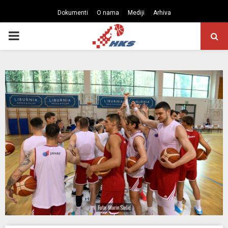
Dokumenti
O nama
Mediji
Arhiva
PRIMARY
MENU