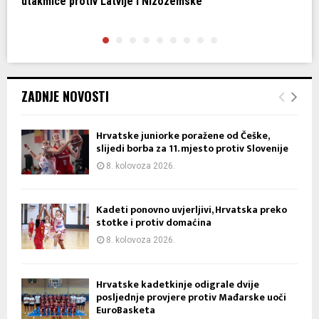
utakmice protiv Latvije i Nizozemske
p
ZADNJE NOVOSTI
Hrvatske juniorke poražene od Češke,
slijedi borba za 11. mjesto protiv Slovenije
8. kolovoza 2026.
Kadeti ponovno uvjerljivi, Hrvatska preko
stotke i protiv domaćina
8. kolovoza 2026.
Hrvatske kadetkinje odigrale dvije
posljednje provjere protiv Mađarske uoči
EuroBasketa