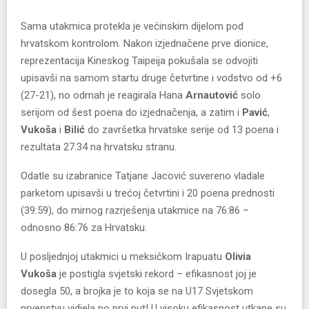
Sama utakmica protekla je većinskim dijelom pod
hrvatskom kontrolom. Nakon izjednačene prve dionice,
reprezentacija Kineskog Taipeija pokušala se odvojiti
upisavši na samom startu druge četvrtine i vodstvo od +6
(27-21), no odmah je reagirala Hana
Arnautović
solo
serijom od šest poena do izjednačenja, a zatim i
Pavić
,
Vukoša
i
Bilić
do završetka hrvatske serije od 13 poena i
rezultata 27:34 na hrvatsku stranu.
Odatle su izabranice Tatjane Jacović suvereno vladale
parketom upisavši u trećoj četvrtini i 20 poena prednosti
(39:59), do mirnog razrješenja utakmice na 76:86 –
odnosno 86:76 za Hrvatsku.
U posljednjoj utakmici u meksičkom Irapuatu
Olivia
Vukoša
je postigla svjetski rekord – efikasnost joj je
dosegla 50, a brojka je to koja se na U17 Svjetskom
prvenstvu vidjela po prvi put! U visoku efikasnost utkane su