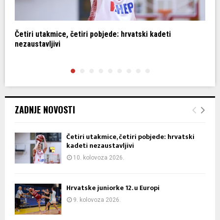
Četiri utakmice, četiri pobjede: hrvatski kadeti
H
nezaustavljivi
ZADNJE NOVOSTI
Četiri utakmice, četiri pobjede: hrvatski
kadeti nezaustavljivi
10. kolovoza 2026.
Hrvatske juniorke 12. u Europi
9. kolovoza 2026.