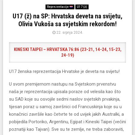
Reprezentacije
U17 (ž)
U17 (ž) na SP: Hrvatska deveta na svijetu,
Olivia Vukoša sa svjetskim rekordom!
22. srpnja 2024.
KINESKI TAIPEI – HRVATSKA 76:86 (23-21, 14-24, 15-23,
24-19)
U17 ženska reprezentacija Hrvatske je deveta na svijetu!
U svom premijernom nastupu na Svjetskom prvenstvu
naša je reprezentacija upisala poraze od velesila kao što
su SAD koje su osvojile sedmi naslov svjetskih prvakinja,
tijesan poraz u samoj završnici od Francuskinja koje su u
konačnici završile kao četvrte te od uvijek jakih Australki, a
pobijedila Portoriko, Argentinu, Egipat i Kineski Taipei (većini
poznatiji kao Tajvan). Sve su te zemlje, ne treba zaboraviti,