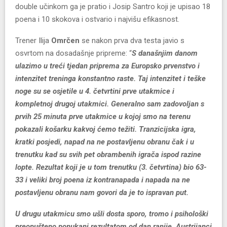
double učinkom ga je pratio i Josip Santro koji je upisao 18
poena i 10 skokova i ostvario i najvišu efikasnost.
Trener Ilija
Omrčen
se nakon prva dva testa javio s
osvrtom na dosadašnje pripreme: “
S današnjim danom
ulazimo u treći tjedan priprema za Europsko prvenstvo i
intenzitet treninga konstantno raste. Taj intenzitet i teške
noge su se osjetile u 4. četvrtini prve utakmice i
kompletnoj drugoj utakmici. Generalno sam zadovoljan s
prvih 25 minuta prve utakmice u kojoj smo na terenu
pokazali košarku kakvoj ćemo težiti. Tranzicijska igra,
kratki posjedi, napad na ne postavljenu obranu čak i u
trenutku kad su svih pet obrambenih igrača ispod razine
lopte. Rezultat koji je u tom trenutku (3. četvrtina) bio 63-
33 i veliki broj poena iz kontranapada i napada na ne
postavljenu obranu nam govori da je to ispravan put.
U drugu utakmicu smo ušli dosta sporo, tromo i psihološki
preopušteno ponukani rezultatom od dan ranije. Austrijanci