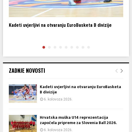
Kadeti uvjerljivi na otvaranju EuroBasketa B divizije
H
z
ZADNJE NOVOSTI
Kadeti uvjerljivi na otvaranju EuroBasketa
B divizije
6. kolovoza 2026.
Hrvatska muška U14 reprezentacija
započela pripreme za Slovenia Ball 2026.
6. kolovoza 2026.