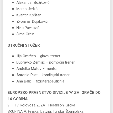
Alexander Božiković
Marko Jerkić
Kventin Koštan
Zvonimir Dujaković
Niko Pavković
Šime Grbin
STRUČNI STOŽER
:
Ilija Omrčen – glavni trener
Dubravko Zemljić – pomoćni trener
Anđelko Matov – mentor
Antonio Pilat – kondicijski trener
Ana Balić – fizioterapeutkinja
EUROPSKO PRVENSTVO DIVIZIJE ‘A’ ZA IGRAČE DO
16 GODINA
9. – 17. kolovoza 2024. | Heraklion, Grčka
SKUPINA A: Finska, Latvija, Turska, Španjolska