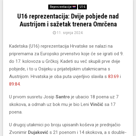
Reprezentacije
U16
U16 reprezentacija: Dvije pobjede nad
Austrijom i sažetak trenera Omrčena
11. srpnja 2024.
Kadetska (U16) reprezentacija Hrvatske se nalazi na
pripremama za Europsko prvenstvo koje će se igrati od 9.
do 17. kolovoza u Grčkoj. Kadeti su već skupili prve dvije
pobjede, i to u Osijeku u prijateljskim utakmicama s
Austrijom. Hrvatska je oba puta uvjerljivo slavila s
83:69
i
89:84.
U prvom susretu Josip
Santro
je ubacio 18 poena uz 7
skokova, a odmah uz bok mu je bio Leni
Vinčić
sa 17
poena.
U drugoj utakmici po broju upisanih koševa je prednjačio
Zvonimir
Dujaković
s 21 poenom i 14 skokova, a s double-