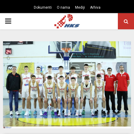
Dokumenti
O nama
Mediji
Arhiva
PRIMARY
MENU