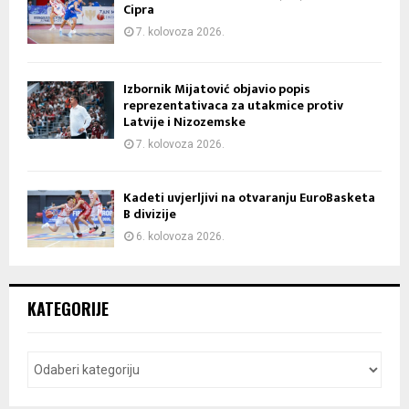
Cipra
7. kolovoza 2026.
Izbornik Mijatović objavio popis
reprezentativaca za utakmice protiv
Latvije i Nizozemske
7. kolovoza 2026.
Kadeti uvjerljivi na otvaranju EuroBasketa
B divizije
6. kolovoza 2026.
KATEGORIJE