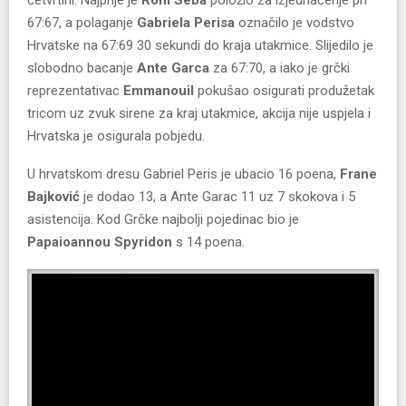
četvrtini. Najprije je
Roni Seba
položio za izjednačenje pri
67:67, a polaganje
Gabriela Perisa
označilo je vodstvo
Hrvatske na 67:69 30 sekundi do kraja utakmice. Slijedilo je
slobodno bacanje
Ante Garca
za 67:70, a iako je grčki
reprezentativac
Emmanouil
pokušao osigurati produžetak
tricom uz zvuk sirene za kraj utakmice, akcija nije uspjela i
Hrvatska je osigurala pobjedu.
U hrvatskom dresu Gabriel Peris je ubacio 16 poena,
Frane
Bajković
je dodao 13, a Ante Garac 11 uz 7 skokova i 5
asistencija. Kod Grčke najbolji pojedinac bio je
Papaioannou Spyridon
s 14 poena.