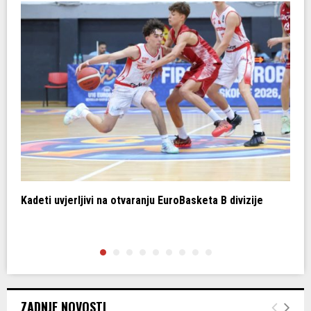
Kadeti uvjerljivi na otvaranju EuroBasketa B divizije
H
z
ZADNJE NOVOSTI