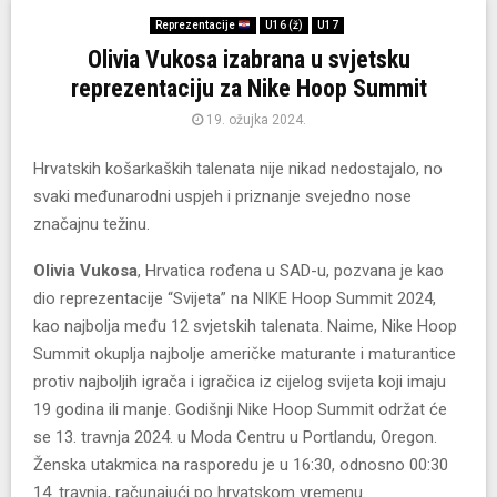
Reprezentacije
U16 (ž)
U17
Olivia Vukosa izabrana u svjetsku
reprezentaciju za Nike Hoop Summit
19. ožujka 2024.
Hrvatskih košarkaških talenata nije nikad nedostajalo, no
svaki međunarodni uspjeh i priznanje svejedno nose
značajnu težinu.
Olivia Vukosa
, Hrvatica rođena u SAD-u, pozvana je kao
dio reprezentacije “Svijeta” na NIKE Hoop Summit 2024,
kao najbolja među 12 svjetskih talenata. Naime, Nike Hoop
Summit okuplja najbolje američke maturante i maturantice
protiv najboljih igrača i igračica iz cijelog svijeta koji imaju
19 godina ili manje. Godišnji Nike Hoop Summit održat će
se 13. travnja 2024. u Moda Centru u Portlandu, Oregon.
Ženska utakmica na rasporedu je u 16:30, odnosno 00:30
14. travnja, računajući po hrvatskom vremenu.