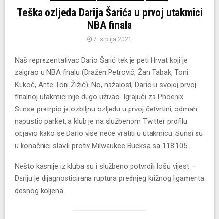
Teška ozljeda Darija Šarića u prvoj utakmici
NBA finala
7. srpnja 2021.
Naš reprezentativac Dario Šarić tek je peti Hrvat koji je
zaigrao u NBA finalu (Dražen Petrović, Žan Tabak, Toni
Kukoč, Ante Toni Žižić). No, nažalost, Dario u svojoj prvoj
finalnoj utakmici nije dugo uživao. Igrajući za Phoenix
Sunse pretrpio je ozbiljnu ozljedu u prvoj četvrtini, odmah
napustio parket, a klub je na službenom Twitter profilu
objavio kako se Dario više neće vratiti u utakmicu. Sunsi su
u konačnici slavili protiv Milwaukee Bucksa sa 118:105.
Nešto kasnije iz kluba su i službeno potvrdili lošu vijest –
Dariju je dijagnosticirana ruptura prednjeg križnog ligamenta
desnog koljena.