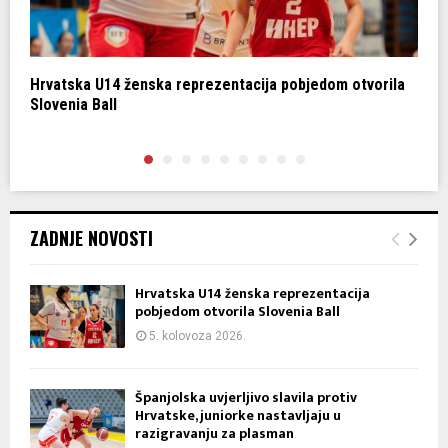
Hrvatska U14 ženska reprezentacija pobjedom otvorila
Š
Slovenia Ball
n
ZADNJE NOVOSTI
Hrvatska U14 ženska reprezentacija
pobjedom otvorila Slovenia Ball
5. kolovoza 2026.
Španjolska uvjerljivo slavila protiv
Hrvatske, juniorke nastavljaju u
razigravanju za plasman