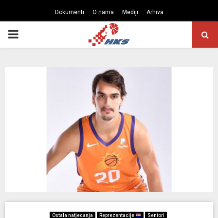
Dokumenti
O nama
Mediji
Arhiva
PRIMARY
MENU
Ostala natjecanja
Reprezentacije
Seniori