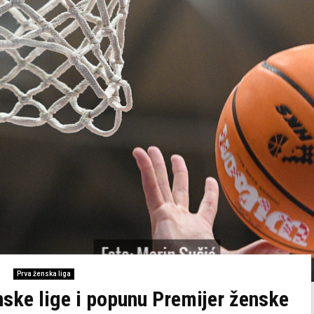
Prva ženska liga
nske lige i popunu Premijer ženske