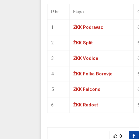
R.br.
Ekipa
1
ŽKK Podravac
2
ŽKK Split
3
ŽKK Vodice
4
ŽKK Folka Borovje
5
ŽKK Falcons
6
ŽKK Radost
0