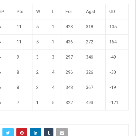
GP
Pts
W
L
For
Agst
GD
6
11
5
1
423
318
105
6
11
5
1
436
272
164
6
9
3
3
297
346
-49
6
8
2
4
296
326
-30
6
8
2
4
348
367
-19
6
7
1
5
322
493
-171