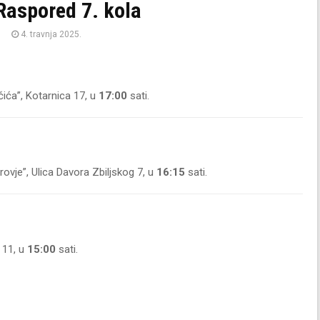
 Raspored 7. kola
4. travnja 2025.
ića”, Kotarnica 17, u
17:00
sati.
ovje”, Ulica Davora Zbiljskog 7, u
16:15
sati.
 11, u
15:00
sati.