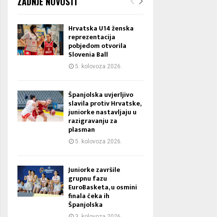
ZADNJE NOVOSTI
Hrvatska U14 ženska
reprezentacija
pobjedom otvorila
Slovenia Ball
5. kolovoza 2026.
Španjolska uvjerljivo
slavila protiv Hrvatske,
juniorke nastavljaju u
razigravanju za
plasman
5. kolovoza 2026.
Juniorke završile
grupnu fazu
EuroBasketa, u osmini
finala čeka ih
Španjolska
3. kolovoza 2026.