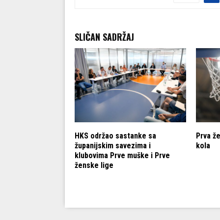
SLIČAN SADRŽAJ
ga: Rezultati 20.
HKS održao sastanke sa
Prva že
županijskim savezima i
kola
klubovima Prve muške i Prve
ženske lige