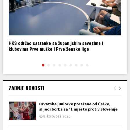
HKS održao sastanke sa županijskim savezima i
P
klubovima Prve muške i Prve ženske lige
ZADNJE NOVOSTI
Hrvatske juniorke poražene od Češke,
slijedi borba za 11. mjesto protiv Slovenije
8. kolovoza 2026.