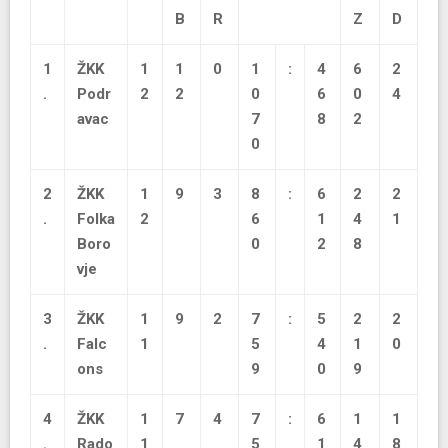
B
R
Z
D
1
ŽKK
1
1
0
1
:
4
6
2
.
Podr
2
2
0
6
0
4
avac
7
8
2
0
2
ŽKK
1
9
3
8
:
6
2
2
.
Folka
2
6
1
4
1
Boro
0
2
8
vje
3
ŽKK
1
9
2
7
:
5
2
2
.
Falc
1
5
4
1
0
ons
9
0
9
4
ŽKK
1
7
4
7
:
6
1
1
.
Rado
1
5
1
4
8