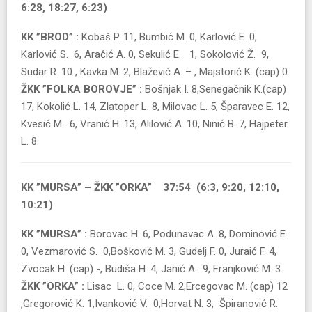
6:28, 18:27, 6:23)
KK ”BROD” :
Kobaš P. 11, Bumbić M. 0, Karlović E. 0,
Karlović S. 6, Aračić A. 0, Sekulić E. 1, Sokolović Ž. 9,
Sudar R. 10 , Kavka M. 2, Blažević A. – , Majstorić K. (cap) 0.
ŽKK ”FOLKA BOROVJE” :
Bošnjak I. 8,Senegačnik K.(cap)
17, Kokolić L. 14, Zlatoper L. 8, Milovac L. 5, Šparavec E. 12,
Kvesić M. 6, Vranić H. 13, Alilović A. 10, Ninić B. 7, Hajpeter
L. 8.
KK ”MURSA” – ŽKK ”ORKA” 37:54 (6:3, 9:20, 12:10,
10:21)
KK ”MURSA” :
Borovac H. 6, Podunavac A. 8, Dominović E.
0, Vezmarović S. 0,Bošković M. 3, Gudelj F. 0, Juraić F. 4,
Zvocak H. (cap) -, Budiša H. 4, Janić A. 9, Franjković M. 3.
ŽKK ”ORKA” :
Lisac L. 0, Coce M. 2,Ercegovac M. (cap) 12
,Gregorović K. 1,Ivanković V. 0,Horvat N. 3, Špiranović R.