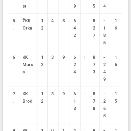
st
9
5
4
5
ŽKK
1
4
8
6
:
8
-
1
.
Orka
2
4
2
1
6
2
7
8
5
6
KK
1
3
9
6
:
8
-
1
.
Murs
2
2
7
2
5
a
4
3
4
9
7
KK
1
3
9
6
:
8
-
1
.
Brod
2
1
7
2
5
3
8
6
5
8
KK
1
0
1
4
:
9
-
1