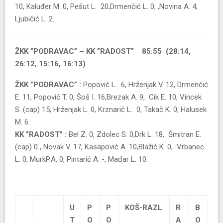
10, Kaluđer M. 0, Pešut L. 20,Drmenčić L. 0, ,Novina A. 4,
Ljubičić L. 2.
ŽKK ”PODRAVAC” – KK ”RADOST” 85:55 (28:14,
26:12, 15:16, 16:13)
ŽKK ”PODRAVAC” :
Popović L. 6, Hrženjak V. 12, Drmenčić
E. 11, Popović T. 0, Šoš I. 16,Brezak A. 9, Cik E. 10, Vincek
S. (cap) 15, Hrženjak L. 0, Krznarić L. 0, Takač K. 0, Halusek
M. 6.
KK ”RADOST” :
Bel Z. 0, Zdolec S. 0,Drk L. 18, Šmitran E.
(cap) 0 , Novak V. 17, Kasapović A. 10,Blažić K. 0, Vrbanec
L. 0, MurkP.A. 0, Pintarić A. -, Mađar L. 10.
U
P
P
KOŠ-RAZL
R
B
T
O
O
A
O