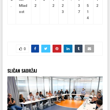
.
Mlad
2
2
2
3
5
2
ost
3
7
1
4
0
SLIČAN SADRŽAJ