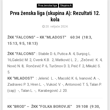
Prva ženska liga
Skupina A
Prva ženska liga (skupina A): Rezultati 12.
kola
20. veljače 2024.
ŽKK ”FALCONS” – KK ”MLADOST” 60:34 (18:3,
15:13, 9:5, 18:13)
ŽKK ”FALCONS” :
Stabile D. 6, Putica A. 4, Sunjog L.
16,Galešić M. 2, Cvenk K.B. 2, Matković L. 2 , ,Zečević K. 4,
Nović N. 8, Rončević P. 6, Turčinov D. 3, Peić F. 2, Mikulić S.
5.
KK ”MLADOST” :
Jelenić L. -, Macolić K. 6, Ivanović A. -,
Zadravec P. 3, Hren L. -, Vukoić V. -, Antonović T. 5, Talan P.
(cap) -, Talan L. -, Karabegović J. 20.
KK ”BROD” – ŽKK ”FOLKA BOROVJE” 39:108 (9:30,