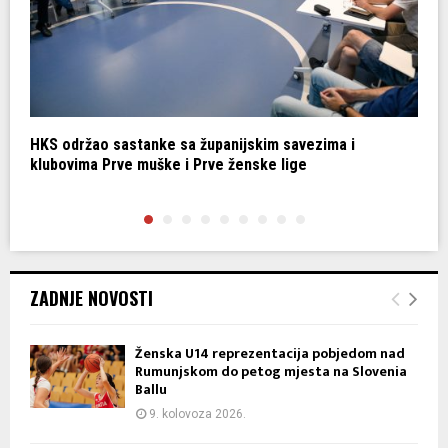
ci
HKS održao sastanke sa županijskim savezima i
T
klubovima Prve muške i Prve ženske lige
K
ZADNJE NOVOSTI
Ženska U14 reprezentacija pobjedom nad
Rumunjskom do petog mjesta na Slovenia
Ballu
9. kolovoza 2026.