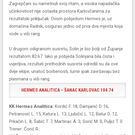
Zagrepčani su nametnuli svoj ritam, a visoka napadačka
učinkovitost nije ostavila prostora Karlovčanima za
rezultatski priključak. Ovom pobjedom Hermes je, uz
domaćina Radnik, osigurao jedno od prva dva mjesta koja
vode u viši rang.
​U drugom odigranom susretu, Solin je bio bolji od Županje
rezultatom 82:67. Iako je pobjeda Solinjana bila čista i
uvjerljiva, rezultati prethodnih susreta odredili su da ove
dvije ekipe, unatoč borbenosti, turnir ipak završavaju bez
plasmana u viši rang.
HERMES ANALITICA – ŠANAC KARLOVAC 104:74
KK Hermes Analitica:
Kordić F. 18, Damjanić D. 16,
Petranović L. 15, Katura L. 13, Ljubičić L. 12, Batur D. 12,
Prkačin L. 8, Šabić T. 7, Martinac A. 3, Sorić M. 0, Puljiz T. 0
Trener: Ćorić R.