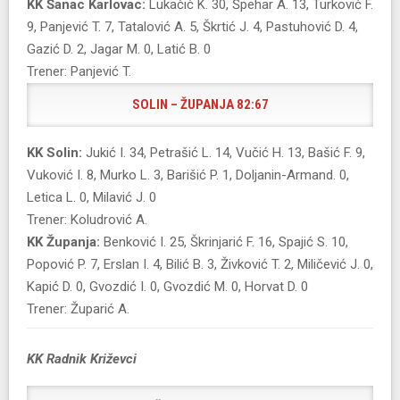
​KK Šanac Karlovac:
Lukačić K. 30, Špehar A. 13, Turković F.
9, Panjević T. 7, Tatalović A. 5, Škrtić J. 4, Pastuhović D. 4,
Gazić D. 2, Jagar M. 0, Latić B. 0
Trener: Panjević T.
SOLIN – ŽUPANJA 82:67
KK Solin:
Jukić I. 34, Petrašić L. 14, Vučić H. 13, Bašić F. 9,
Vuković I. 8, Murko L. 3, Barišić P. 1, Doljanin-Armand. 0,
Letica L. 0, Milavić J. 0
Trener: Koludrović A.
​KK Županja:
Benković I. 25, Škrinjarić F. 16, Spajić S. 10,
Popović P. 7, Erslan I. 4, Bilić B. 3, Živković T. 2, Miličević J. 0,
Kapić D. 0, Gvozdić I. 0, Gvozdić M. 0, Horvat D. 0
Trener: Župarić A.
KK Radnik Križevci