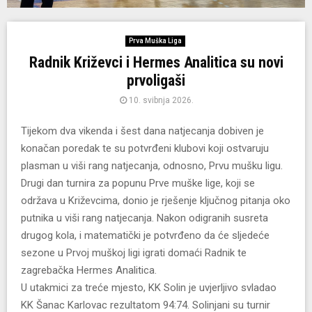
Prva Muška Liga
Radnik Križevci i Hermes Analitica su novi
prvoligaši
10. svibnja 2026.
Tijekom dva vikenda i šest dana natjecanja dobiven je
konačan poredak te su potvrđeni klubovi koji ostvaruju
plasman u viši rang natjecanja, odnosno, Prvu mušku ligu.
Drugi dan turnira za popunu Prve muške lige, koji se
održava u Križevcima, donio je rješenje ključnog pitanja oko
putnika u viši rang natjecanja. Nakon odigranih susreta
drugog kola, i matematički je potvrđeno da će sljedeće
sezone u Prvoj muškoj ligi igrati domaći Radnik te
zagrebačka Hermes Analitica.
U utakmici za treće mjesto, KK Solin je uvjerljivo svladao
KK Šanac Karlovac rezultatom 94:74. Solinjani su turnir