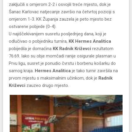
zaključili s omjerom 2-2 i osvojili treće mjesto, dok je
Šanac Karlovac natjecanje završio na četvrtoj poziciji s
omjerom 1-3. KK Županja zauzela je peto mjesto bez
ostvarene pobjede (0-4).
U najiščekivanijem susretu posljednjeg dana, koji je
odlučivao o pobjedniku turnira,
KK Hermes Analitica
pobijedila je domaćina
KK Radnik Križevci
rezultatom
76:69. Iako su obje momčadi ranije osigurale plasman u
Prvu ligu, susret je ponudio čvrstu i borbenu košarku do
samog kraja.
Hermes Analitica
je tako turnir završila na
prvom mjestu s maksimalnim učinkom, dok je
Radnik
Križevci
zauzeo drugo mjesto.