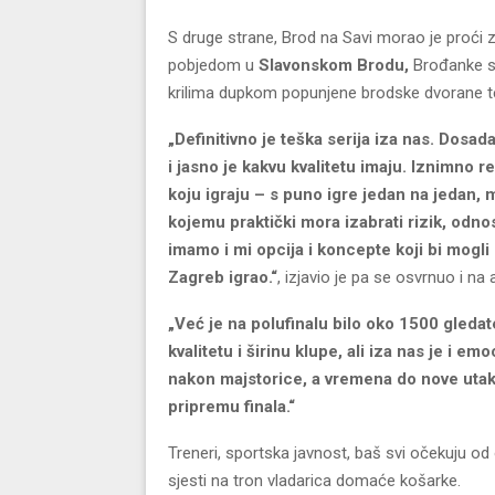
S druge strane, Brod na Savi morao je proći zn
pobjedom u
Slavonskom Brodu,
Brođanke su
krilima dupkom popunjene brodske dvorane t
„Definitivno je teška serija iza nas. Dosa
i jasno je kakvu kvalitetu imaju. Iznimno r
koju igraju – s puno igre jedan na jedan,
kojemu praktički mora izabrati rizik, odn
imamo i mi opcija i koncepte koji bi mogli 
Zagreb igrao.“
, izjavio je pa se osvrnuo i 
„Već je na polufinalu bilo oko 1500 gleda
kvalitetu i širinu klupe, ali iza nas je i 
nakon majstorice, a vremena do nove utak
pripremu finala.“
Treneri, sportska javnost, baš svi očekuju o
sjesti na tron vladarica domaće košarke.