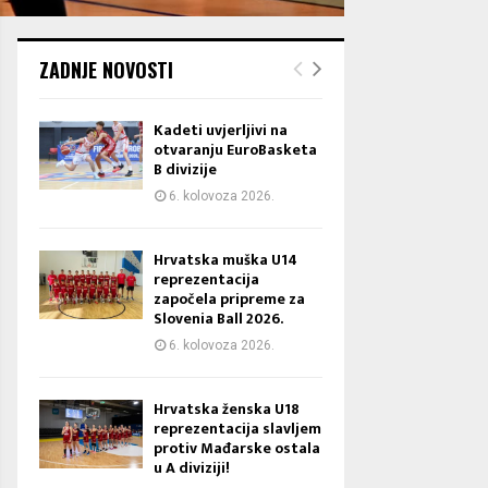
ZADNJE NOVOSTI
Kadeti uvjerljivi na
otvaranju EuroBasketa
B divizije
6. kolovoza 2026.
Hrvatska muška U14
reprezentacija
započela pripreme za
Slovenia Ball 2026.
6. kolovoza 2026.
Hrvatska ženska U18
reprezentacija slavljem
protiv Mađarske ostala
u A diviziji!