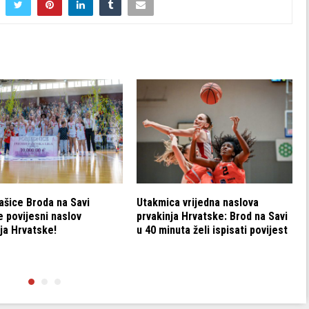
ašice Broda na Savi
Utakmica vrijedna naslova
e povijesni naslov
prvakinja Hrvatske: Brod na Savi
ja Hrvatske!
u 40 minuta želi ispisati povijest