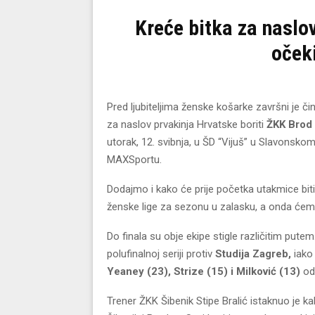
Kreće bitka za naslov
očeki
Pred ljubiteljima ženske košarke završni je č
za naslov prvakinja Hrvatske boriti
ŽKK Brod 
utorak, 12. svibnja, u ŠD “Vijuš” u Slavonsko
MAXSportu.
Dodajmo i kako će prije početka utakmice biti
ženske lige za sezonu u zalasku, a onda ćemo 
Do finala su obje ekipe stigle različitim putem
polufinalnoj seriji protiv
Studija Zagreb,
iako 
Yeaney (23), Strize (15) i Milković (13)
od
Trener
ŽKK Šibenik
Stipe Bralić istaknuo je 