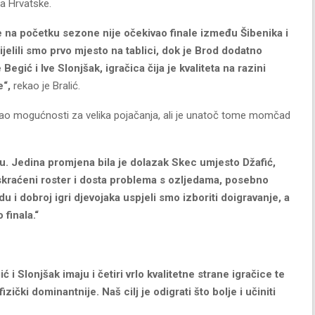
ja Hrvatske.
ke na početku sezone nije očekivao finale između Šibenika i
ijelili smo prvo mjesto na tablici, dok je Brod dodatno
ić i Ive Slonjšak, igračica čija je kvaliteta na razini
e“,
rekao je Bralić.
mao mogućnosti za velika pojačanja, ali je unatoč tome momčad
u. Jedina promjena bila je dolazak Skec umjesto Džafić,
o skraćeni roster i dosta problema s ozljedama, posebno
udu i dobroj igri djevojaka uspjeli smo izboriti doigravanje, a
 finala.“
i Slonjšak imaju i četiri vrlo kvalitetne strane igračice te
zički dominantnije. Naš cilj je odigrati što bolje i učiniti