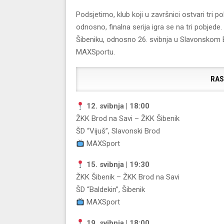
Podsjetimo, klub koji u završnici ostvari tri
odnosno, finalna serija igra se na tri pobjede
Šibeniku, odnosno 26. svibnja u Slavonskom Br
MAXSportu.
RAS
12. svibnja | 18:00
ŽKK Brod na Savi
–
ŽKK Šibenik
ŠD “Vijuš”, Slavonski Brod
MAXSport
15. svibnja | 19:30
ŽKK Šibenik
–
ŽKK Brod na Savi
ŠD “Baldekin”, Šibenik
MAXSport
19. svibnja | 18:00