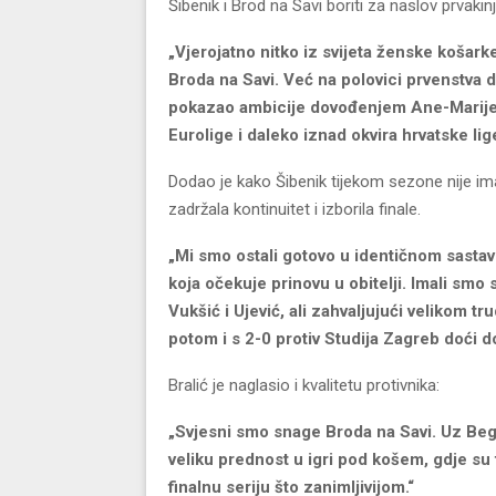
Šibenik i Brod na Savi boriti za naslov prvakin
„Vjerojatno nitko iz svijeta ženske košar
Broda na Savi. Već na polovici prvenstva d
pokazao ambicije dovođenjem Ane-Marije Beg
Eurolige i daleko iznad okvira hrvatske lig
Dodao je kako Šibenik tijekom sezone nije i
zadržala kontinuitet i izborila finale.
„Mi smo ostali gotovo u identičnom sastav
koja očekuje prinovu u obitelji. Imali sm
Vukšić i Ujević, ali zahvaljujući velikom tr
potom i s 2-0 protiv Studija Zagreb doći do
Bralić je naglasio i kvalitetu protivnika:
„Svjesni smo snage Broda na Savi. Uz Begić 
veliku prednost u igri pod košem, gdje su fi
finalnu seriju što zanimljivijom.“