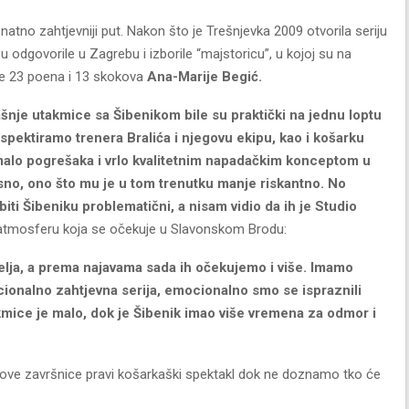
atno zahtjevniji put. Nakon što je Trešnjevka 2009 otvorila seriju
 odgovorile u Zagrebu i izborile “majstoricu”, u kojoj su na
e 23 poena i 13 skokova
Ana-Marije Begić.
dašnje utakmice sa Šibenikom bile su praktički na jednu loptu
espektiramo trenera Bralića i njegovu ekipu, kao i košarku
 malo pogrešaka i vrlo kvalitetnim napadačkim konceptom u
osno, ono što mu je u tom trenutku manje riskantno. No
biti Šibeniku problematični, a nisam vidio da ih je Studio
na atmosferu koja se očekuje u Slavonskom Brodu:
telja, a prema najavama sada ih očekujemo i više. Imamo
emocionalno zahtjevna serija, emocionalno smo se ispraznili
mice je malo, dok je Šibenik imao više vremena za odmor i
d ove završnice pravi košarkaški spektakl dok ne doznamo tko će