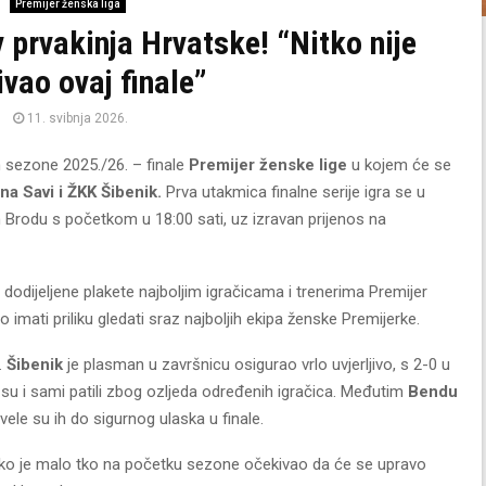
Premijer ženska liga
 prvakinja Hrvatske! “Nitko nije
vao ovaj finale”
11. svibnja 2026.
in sezone 2025./26. – finale
Premijer ženske lige
u kojem će se
na Savi
i
ŽKK Šibenik
.
Prva utakmica finalne serije igra se u
m Brodu s početkom u 18:00 sati, uz izravan prijenos na
 dodijeljene plakete najboljim igračicama i trenerima Premijer
imati priliku gledati sraz najboljih ekipa ženske Premijerke.
.
Šibenik
je plasman u završnicu osigurao vrlo uvjerljivo, s 2-0 u
su i sami patili zbog ozljeda određenih igračica. Međutim
Bendu
vele su ih do sigurnog ulaska u finale.
kako je malo tko na početku sezone očekivao da će se upravo