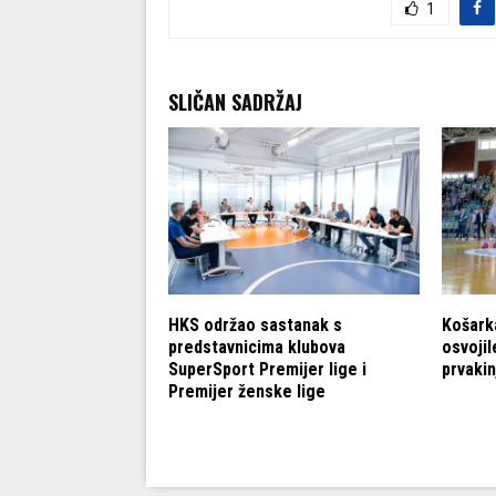
1
SLIČAN SADRŽAJ
ka liga: Brod na
HKS održao sastanak s
Košark
jstorice i
predstavnicima klubova
osvojil
09 do finala
SuperSport Premijer lige i
prvakin
Premijer ženske lige