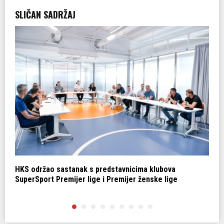
a
SLIČAN SADRŽAJ
p
i
s
a
HKS održao sastanak s predstavnicima klubova
K
SuperSport Premijer lige i Premijer ženske lige
p