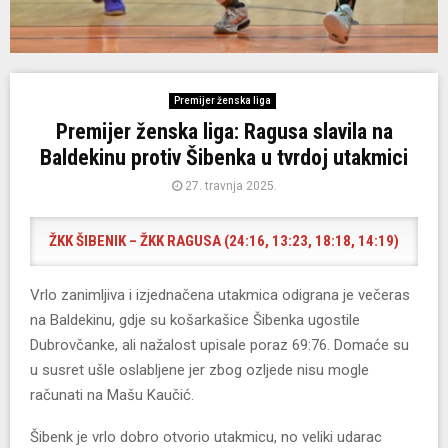
Premijer ženska liga
Premijer ženska liga: Ragusa slavila na
Baldekinu protiv Šibenka u tvrdoj utakmici
27. travnja 2025.
ŽKK ŠIBENIK – ŽKK RAGUSA (24:16, 13:23, 18:18, 14:19)
Vrlo zanimljiva i izjednačena utakmica odigrana je večeras
na Baldekinu, gdje su košarkašice Šibenka ugostile
Dubrovčanke, ali nažalost upisale poraz 69:76. Domaće su
u susret ušle oslabljene jer zbog ozljede nisu mogle
računati na Mašu Kaučić.
Šibenk je vrlo dobro otvorio utakmicu, no veliki udarac