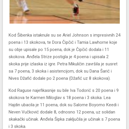
Kod Šibenka istaknule su se Ariel Johnson s impresivnih 24
poena i 13 skokova, te Dora Čipčić i Tamia Lawhorne koje
su obje upisale po 15 poena, dok je Čipčić dodala i 11
skokova. Anđela Strize postigla je 4 poena i upisala 2
skoka prije izlaska iz igre. Petra Mikuličin završila je susret
sa 7 poena, 3 skoka i asistencijom, dok su Dana Šarić i
Nives Džafić dodale po 2 poena (Džafić uz 8 skokova).
Kod Raguse najefikasnije su bile Iva Todorić s 20 poena i 9
skokova te Karmen Miloglav s 18 poena i 3 skoka. Lea
Hajdin ubacila je 11 poena, dok su Salome Boyomo Keedi i
Neven Vučković dodale 8, odnosno 12 poena, uz solidan
skakački učinak. Anđela Šipka zaključila je učinak s 7 poena
i 3 skoka.