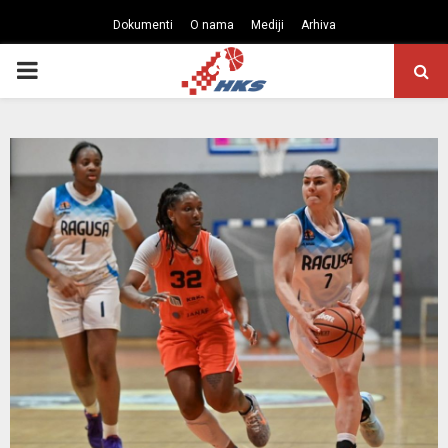
Dokumenti
O nama
Mediji
Arhiva
PRIMARY
MENU