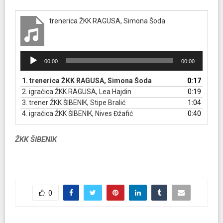
trenerica ŽKK RAGUSA, Simona Šoda
R
00:00
00:00
e
p
1.
trenerica ŽKK RAGUSA, Simona Šoda
0:17
r
2.
igračica ŽKK RAGUSA, Lea Hajdin
0:19
o
3.
trener ŽKK ŠIBENIK, Stipe Bralić
1:04
d
4.
igračica ŽKK ŠIBENIK, Nives Đžafić
0:40
u
k
ŽKK ŠIBENIK
t
o
r
a
u
d
0
i
o
z