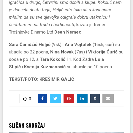
igračica u drugoj četvrtini smo dobili s klupe. Kokolić nam
je donijela dosta toga, Heljić isto tako ali u konačnici
mislim da su sve djevojke odigrale dobru utakmicu i
čestitam im na trudu i borbenosti,
kazao je trener
Trešnjevke Dinamo Ltd
Dean Nemec.
Sara Čamdžić Heljić
(9sk) i
Ana Vojtulek
(16sk, 6as) su
ubacile po 22 poena,
Nina Novak
(7as) i
Viktorija Ćurić
su
dodale po 12, a
Tara Kokolić
11. Kod Zadra
Lola
Stipić
i
Ksenija Kuzmanović
su ubacile po 10 poena.
TEKST/FOTO: KREŠIMIR GALIĆ
0
SLIČAN SADRŽAJ