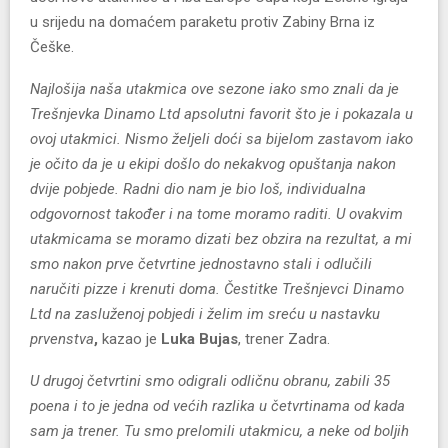
u srijedu na domaćem paraketu protiv Zabiny Brna iz
Češke.
Najlošija naša utakmica ove sezone iako smo znali da je
Trešnjevka Dinamo Ltd apsolutni favorit što je i pokazala u
ovoj utakmici. Nismo željeli doći sa bijelom zastavom iako
je očito da je u ekipi došlo do nekakvog opuštanja nakon
dvije pobjede. Radni dio nam je bio loš, individualna
odgovornost također i na tome moramo raditi. U ovakvim
utakmicama se moramo dizati bez obzira na rezultat, a mi
smo nakon prve četvrtine jednostavno stali i odlučili
naručiti pizze i krenuti doma. Čestitke Trešnjevci Dinamo
Ltd na zasluženoj pobjedi i želim im sreću u nastavku
prvenstva
,
kazao je
Luka Bujas
, trener Zadra.
U drugoj četvrtini smo odigrali odličnu obranu, zabili 35
poena i to je jedna od većih razlika u četvrtinama od kada
sam ja trener. Tu smo prelomili utakmicu, a neke od boljih