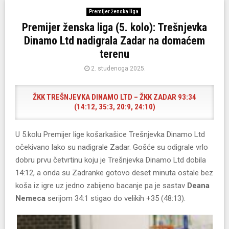
Premijer ženska liga
Premijer ženska liga (5. kolo): Trešnjevka
Dinamo Ltd nadigrala Zadar na domaćem
terenu
2. studenoga 2025.
ŽKK TREŠNJEVKA DINAMO LTD – ŽKK ZADAR 93:34
(14:12, 35:3, 20:9, 24:10)
U 5.kolu Premijer lige košarkašice Trešnjevka Dinamo Ltd
očekivano lako su nadigrale Zadar. Gošće su odigrale vrlo
dobru prvu četvrtinu koju je Trešnjevka Dinamo Ltd dobila
14:12, a onda su Zadranke gotovo deset minuta ostale bez
koša iz igre uz jedno zabijeno bacanje pa je sastav
Deana
Nemeca
serijom 34:1 stigao do velikih +35 (48:13).