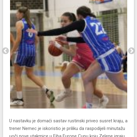
U nastavku je domaći sastav rustinski priveo susret kraju, a
trener Nemec je iskoristio je priliku da raspodijeli minutažu
uoči nove utakmice u Fiba Europe Cupu koju Zelene igraju