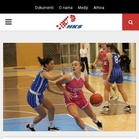
Dokumenti
O nama
Mediji
Arhiva
PRIMARY
MENU