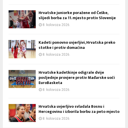
Hrvatske juniorke poražene od Češke,
slijedi borba za 11. mjesto protiv Slovenije
8. kolovoza 2026.
Kadeti ponovno uvjerljivi, Hrvatska preko
stotke i protiv domaćina
8. kolovoza 2026.
Hrvatske kadetkinje odigrale dvije
posljednje provjere protiv Mađarske uoči
EuroBasketa
8. kolovoza 2026.
Hrvatska uvjerljivo svladala Bosnu i
Hercegovinu i izborila borbu za peto mjesto
8. kolovoza 2026.