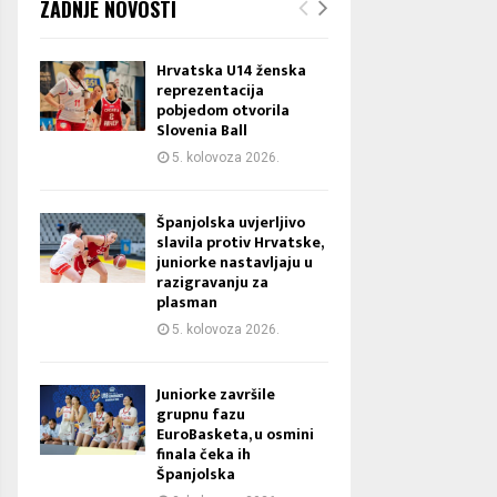
ZADNJE NOVOSTI
Hrvatska U14 ženska
reprezentacija
pobjedom otvorila
Slovenia Ball
5. kolovoza 2026.
Španjolska uvjerljivo
slavila protiv Hrvatske,
juniorke nastavljaju u
razigravanju za
plasman
5. kolovoza 2026.
Juniorke završile
grupnu fazu
EuroBasketa, u osmini
finala čeka ih
Španjolska