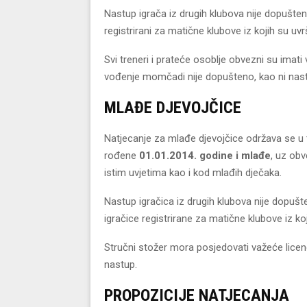
Nastup igrača iz drugih klubova nije dopušten, 
registrirani za matične klubove iz kojih su uvrš
Svi treneri i prateće osoblje obvezni su imat
vođenje momčadi nije dopušteno, kao ni nas
MLAĐE DJEVOJČICE
Natjecanje za mlađe djevojčice održava se u t
rođene
01.01.2014. godine i mlađe
, uz obv
istim uvjetima kao i kod mlađih dječaka.
Nastup igračica iz drugih klubova nije dopušte
igračice registrirane za matične klubove iz koj
Stručni stožer mora posjedovati važeće licen
nastup.
PROPOZICIJE NATJECANJA