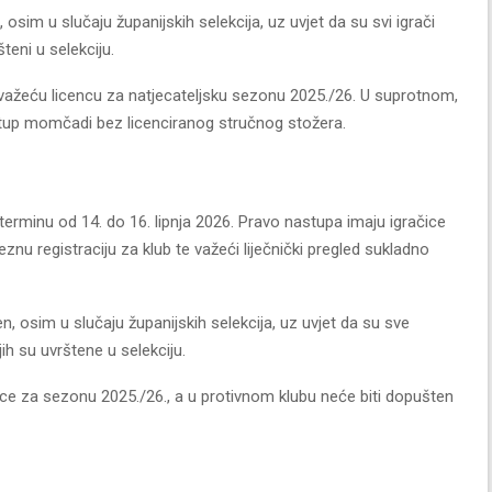
osim u slučaju županijskih selekcija, uz uvjet da su svi igrači
teni u selekciju.
i važeću licencu za natjecateljsku sezonu 2025./26. U suprotnom,
tup momčadi bez licenciranog stručnog stožera.
erminu od 14. do 16. lipnja 2026. Pravo nastupa imaju igračice
eznu registraciju za klub te važeći liječnički pregled sukladno
n, osim u slučaju županijskih selekcija, uz uvjet da su sve
ih su uvrštene u selekciju.
ce za sezonu 2025./26., a u protivnom klubu neće biti dopušten