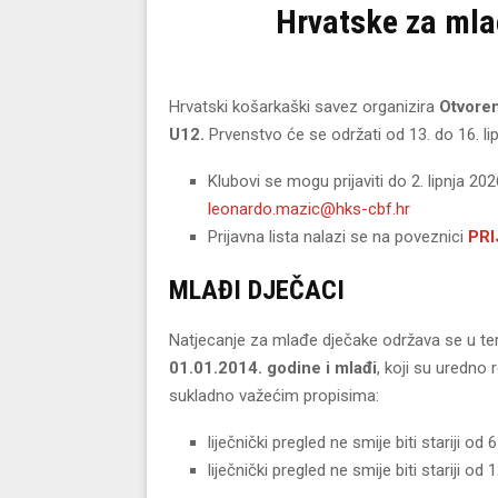
Hrvatske za mla
Hrvatski košarkaški savez
organizira
Otvoren
U12.
Prvenstvo će se održati od 13. do 16. li
Klubovi se mogu prijaviti do 2. lipnja 20
leonardo.mazic@hks-cbf.hr
Prijavna lista nalazi se na poveznici
PRI
MLAĐI DJEČACI
Natjecanje za mlađe dječake održava se u ter
01.01.2014. godine i mlađi
, koji su uredno 
sukladno važećim propisima:
liječnički pregled ne smije biti stariji od
liječnički pregled ne smije biti stariji o