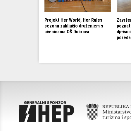
obnih granica:
Projekt Her World, Her Rules
Završe
A Masters Open
sezonu zaključio druženjem s
poznate
učenicama OŠ Dubrava
dječaci
poreda