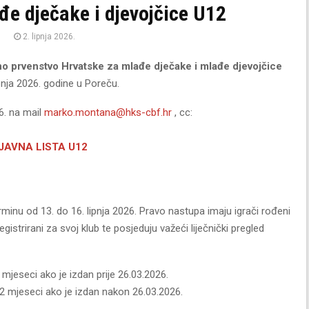
đe dječake i djevojčice U12
2. lipnja 2026.
o prvenstvo Hrvatske za mlađe dječake i mlađe djevojčice
pnja 2026. godine u Poreču.
26. na mail
marko.montana@hks-cbf.hr
, cc:
JAVNA LISTA U12
minu od 13. do 16. lipnja 2026. Pravo nastupa imaju igrači rođeni
registrirani za svoj klub te posjeduju važeći liječnički pregled
 6 mjeseci ako je izdan prije 26.03.2026.
d 12 mjeseci ako je izdan nakon 26.03.2026.