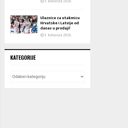
3. kolovoza 2026.
Ulaznice za utakmicu
Hrvatske i Latvije od
danas u prodaji!
3. kolovoza 2026.
KATEGORIJE