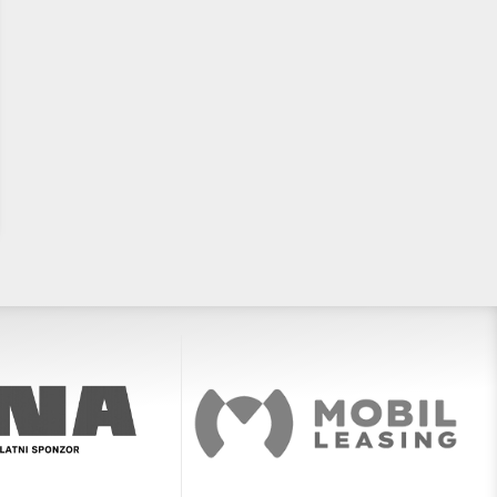
U12 Otvoreno prvenstvo
Poziv klubovima: HKS organizi
Hrvatske okupit će 28 ekipa iz
Otvoreno prvenstvo Hrvatske
cijele zemlje
mlađe dječake i djevojčice U1