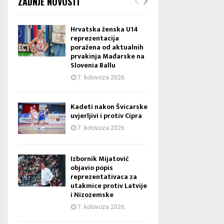
ZADNJE NOVOSTI
Hrvatska ženska U14
reprezentacija
poražena od aktualnih
prvakinja Mađarske na
Slovenia Ballu
7. kolovoza 2026.
Kadeti nakon Švicarske
uvjerljivi i protiv Cipra
7. kolovoza 2026.
Izbornik Mijatović
objavio popis
reprezentativaca za
utakmice protiv Latvije
i Nizozemske
7. kolovoza 2026.