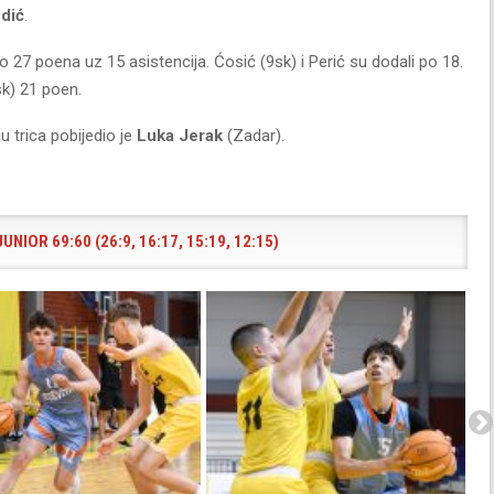
dić
.
o 27 poena uz 15 asistencija. Ćosić (9sk) i Perić su dodali po 18.
sk) 21 poen.
u trica pobijedio je
Luka Jerak
(Zadar).
UNIOR 69:60 (26:9, 16:17, 15:19, 12:15)