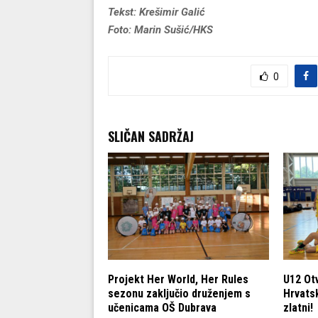
Tekst: Krešimir Galić
Foto: Marin Sušić/HKS
0
SLIČAN SADRŽAJ
dete U15: Cedevita
Projekt Her World, Her Rules
U12 Ot
 Podsuseda za
sezonu zaključio druženjem s
Hrvatsk
učenicama OŠ Dubrava
zlatni!