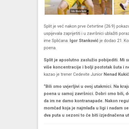
Split je već nakon prve četvrtine (26:9) poka
uspijevala zaprijetiti i u završnici ublažiti pora
ime Splićana.
Igor Stanković
je dodao 21. Ko
poena.
Split je apsolutno zaslužio pobijediti. Mi 
više koncentracije i bolji postotak šuta i 
kazao je trener Cedevite Junior
Nenad Kukić
”Bili smo uvjerljivi u ovoj utakmici. Na kra
poena u samoj završnici. Dobri smo bili, dob
da im ne damo kontranapade. Nakon regu
momčad koja je najmlađa u ligi i nadam se
dva puta u sezoni to će biti izjednačena u