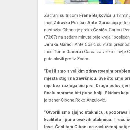
Zadrani su tricom
Frane Bajkovića
u 18.minut
trice
Zdravka Perića
i
Ante Garca
čija je tr
nastavku Cibona je preko
Ćosića
, Garca i Pe
(73:67) na sedam minuta prije kraja i poslje
Jeraka
. Garac i Ante Ćosić su vratili predno
trice
Tome Dacera
i Garca za veliko slavlj
puta slavili protiv Zadra.
”Došli smo s velikim zdravstvenim problem
mjesta stigli na završnicu. Sve što smo p
nije bez razloga bio prvi. Drugo poluvrij
finalu moramo biti puno bolji. Skidam kapu
je trener Cibone Roko Anzulović.
”Otvorili smo sjajno utakmicu, upozoraval
kvalitetu i puno ovakvih utakmica. Treću če
loše. Čestitam Ciboni na zasluženoj pobje