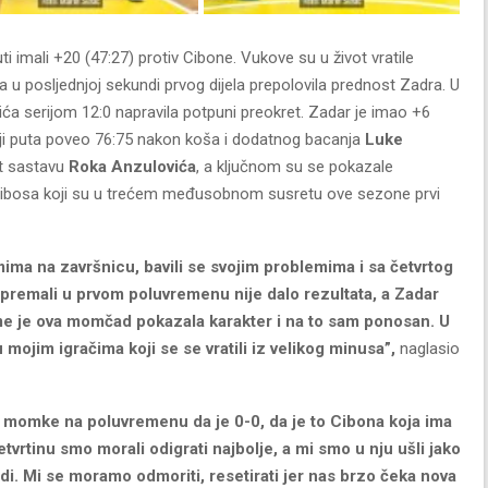
i imali +20 (47:27) protiv Cibone. Vukove su u život vratile
ica u posljednjoj sekundi prvog dijela prepolovila prednost Zadra. U
rića serijom 12:0 napravila potpuni preokret. Zadar je imao +6
dnji puta poveo 76:75 nakon koša i dodatnog bacanja
Luke
st sastavu
Roka Anzulovića
, a ključnom su se pokazale
e Cibosa koji su u trećem međusobnom susretu ove sezone prvi
ima na završnicu, bavili se svojim problemima i sa četvrtog
ripremali u prvom poluvremenu nije dalo rezultata, a Zadar
eme je ova momčad pokazala karakter i na to sam ponosan. U
 mojim igračima koji se se vratili iz velikog minusa”,
naglasio
i momke na poluvremenu da je 0-0, da je to Cibona koja ima
tvrtinu smo morali odigrati najbolje, a mi smo u nju ušli jako
di. Mi se moramo odmoriti, resetirati jer nas brzo čeka nova