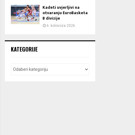
Kadeti uvjerljivi na
otvaranju EuroBasketa
B divizije
6. kolovoza 2026.
KATEGORIJE