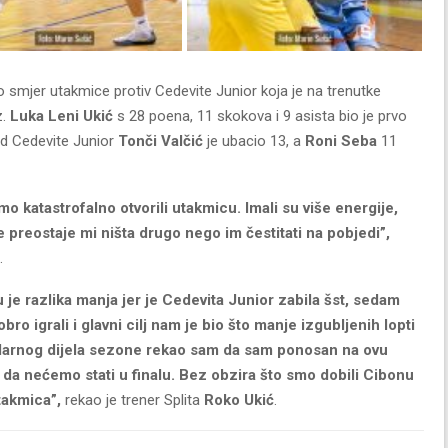
zo smjer utakmice protiv Cedevite Junior koja je na trenutke
z.
Luka Leni Ukić
s 28 poena, 11 skokova i 9 asista bio je prvo
d Cedevite Junior
Tonči Valčić
je ubacio 13, a
Roni Seba
11
smo katastrofalno otvorili utakmicu. Imali su više energije,
ne preostaje mi ništa drugo nego im čestitati na pobjedi”,
.
ju je razlika manja jer je Cedevita Junior zabila šst, sedam
ro igrali i glavni cilj nam je bio što manje izgubljenih lopti
larnog dijela sezone rekao sam da sam ponosan na ovu
 da nećemo stati u finalu. Bez obzira što smo dobili Cibonu
takmica”,
rekao je trener Splita
Roko Ukić
.