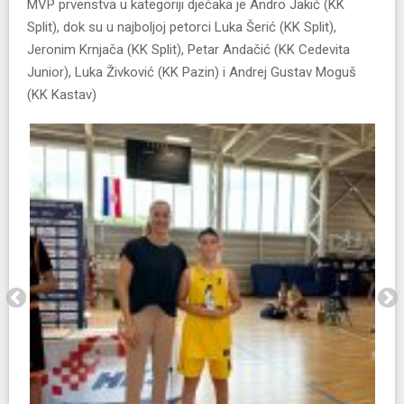
MVP prvenstva u kategoriji dječaka je Andro Jakić (KK
Split), dok su u najboljoj petorci Luka Šerić (KK Split),
Jeronim Krnjača (KK Split), Petar Andačić (KK Cedevita
Junior), Luka Živković (KK Pazin) i Andrej Gustav Moguš
(KK Kastav)