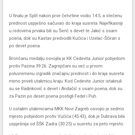
U finalu je Split nakon prve četvrtine vodio 14:5, a stečenu
prednost uspješno sačuvao do kraja susreta. Najefikasniji
u redovima prvaka bili su Šerić s devet te Jakić s osam
poena, dok su Kastav predvodili Kučica i Uzelac-Šćiran s
po devet poena.
Brončanu medalju osvojila je KK Cedevita Junior pobjedom
protiv Pazina 39:26. Zagrepčani su već u prvom
poluvremenu izgradili značajnu prednost i do kraja susreta
mirno priveli utakmicu kraju. Kod Cedevite Junior istaknuli
su se Radinković s devet i Andačić s osam poena, dok su
za Pazin po deset poena postigli Fedel i Puh.
U ostalim utakmicama MKK Novi Zagreb osvojio je sedmo
mjesto pobjedom protiv Vučića (45:43), dok je Dubrava bila
uspješnija od ŠŠK Zadra (30:25) u susretu za peto mjesto.