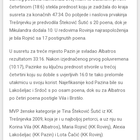
četvrtinom (18:6) stekla prednost koju je zadržala do kraja
susreta za konačnih 47:34. Do pobjede i naslova prvakinja
Trešnjevku je predvodila Šteković Šutić s 20 poena, dok je
Mikulandra dodala 10. U redovima Rovinja najraspoloženija
je bila Rojnić sa 17 postignutih poena.
U susretu za treće mjesto Pazin je svladao Albatros
rezultatom 33:16. Nakon izjednačenog prvog poluvremena
(10:17), Pazinke su ključnu prednost stvorile u trećoj
četvrtini koju su dobile s uvjerljivih 16:0 te tako prelomile
utakmicu u svoju korist. Najefikasnije kod Pazina bile su
Lakošeljac i Srdoč s po osam poena, dok su za Albatros
po četiri poena postigle Vila i Brstilo.
MVP ženske kategorije je Tina Šteković Šutić iz KK
Trešnjevka 2009, koja je i u najboljoj petorci, a uz nju su
Korina Vila (KK Albatros), Maria Rojnić (KK Rovinj), Alexia
Lakošeljac (KK Pazin) i Lota Čačić (KK Rovinj).