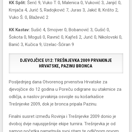
KK Split:
Šerić 9, Vuko T. 0, Malenica 0, Vuković 3, Janjić 0,
Krnjača 4, Jurić 5, Radojković 7, Juras 3, Jakić 8, Krišto 2,
Vuko Š. 0, Blažević 2
KK Kastav:
Sušić 4, Smojver 0, Bobanović 3, Gušić 0,
Šokota 0, Moguš 0, Ravnić 0, Kajfeš 2, Jurić 0, Nikolovski 0,
Banić 3, Kučica 9, Uzelac-Šćiran 9
DJEVOJČICE U12: TREŠNJEVKA 2009 PRVAKINJE
HRVATSKE, PAZINU BRONCA
Posljednjeg dana Otvorenog prvenstva Hrvatske za
djevojčice do 12 godina u Poreču odigrane su utakmice za
odličja, a naslov prvakinja osvojile su košarkašice
Trešnjevke 2009, dok je bronca pripala Pazinu.
Finalni susret između Rovinja i Trešnjevke 2009 donio je
dvoboj dvije najuspješnije ekipe turnira. Trešnjevka je od
samog početka nametnula svoj ritam te odličnom prvom