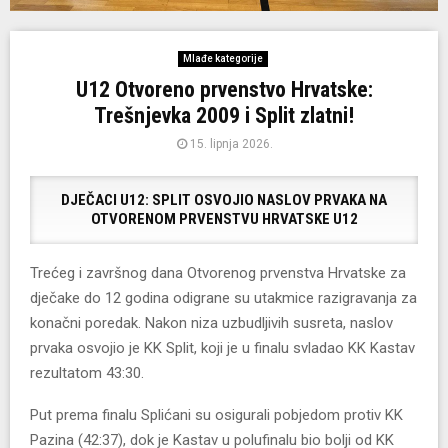
Mlađe kategorije
U12 Otvoreno prvenstvo Hrvatske:
Trešnjevka 2009 i Split zlatni!
15. lipnja 2026.
DJEČACI U12: SPLIT OSVOJIO NASLOV PRVAKA NA
OTVORENOM PRVENSTVU HRVATSKE U12
Trećeg i završnog dana Otvorenog prvenstva Hrvatske za
dječake do 12 godina odigrane su utakmice razigravanja za
konačni poredak. Nakon niza uzbudljivih susreta, naslov
prvaka osvojio je KK Split, koji je u finalu svladao KK Kastav
rezultatom 43:30.
Put prema finalu Splićani su osigurali pobjedom protiv KK
Pazina (42:37), dok je Kastav u polufinalu bio bolji od KK