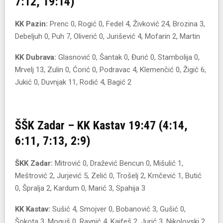
7:12, 19:14)
KK Pazin:
Prenc 0, Rogić 0, Fedel 4, Živković 24, Brozina 3,
Debeljuh 0, Puh 7, Oliverić 0, Jurišević 4, Mofarin 2, Martin
KK Dubrava:
Glasnović 0, Šantak 0, Đurić 0, Stambolija 0,
Mrvelj 13, Zulin 0, Ćorić 0, Podravac 4, Klemenčić 0, Žigić 6,
Jukić 0, Duvnjak 11, Rodić 4, Bagić 2
ŠŠK Zadar – KK Kastav 19:47 (4:14,
6:11, 7:13, 2:9)
ŠKK Zadar:
Mitrović 0, Dražević Bencun 0, Mišulić 1,
Meštrović 2, Jurjević 5, Zelić 0, Trošelj 2, Krnčević 1, Butić
0, Špralja 2, Kardum 0, Marić 3, Spahija 3
KK Kastav:
Sušić 4, Smojver 0, Bobanović 3, Gušić 0,
Šokota 3, Moguš 0, Ravnić 4, Kajfeš 2, Jurić 3, Nikolovski 2,