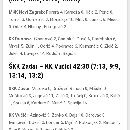
MKK Novi Zagreb:
Porara 4, Karadža 0, Iličić 2, Perić 0,
Tomić 3, Gomerčić 2, Bilandžija 10, Milić 0, Jurišić 6, Mesić
0, Odak 4, Hluchy , Ercegović 2
KK Dubrava:
Glasnović 2, Šantak 0, Đurić 6, Stambolija 6,
Mrvelj 5, Zulin 1, Ćorić 4, Podravac 6, Klemenčić 0, Žigić 2,
Jukić 4, Duvnjak 14, Rodić 9, Bagić 0
ŠKK Zadar – KK Vučići 42:38 (7:13, 9:9,
13:14, 13:2)
ŠKK Zadar:
Mitrović 0, Dražević Bencun 0, Mišulić 0,
Meštrović 3, Jurjević 11, Zelić 0, Trošelj 0, Krnčević 0, Butić
1, Špralja 8, Kardum 0, Marić 3, Spahija 16
KK Vučići:
Azinović 9, Zovko 0, Bajs 10, Cerovac 0,
Ivančević 4, Jelić 0, Lončar 5, Mijić 2, Potkonjak 2, Radoš 1,
Šagi 0, Vražić 5, Rebrina 0, Bakić 0