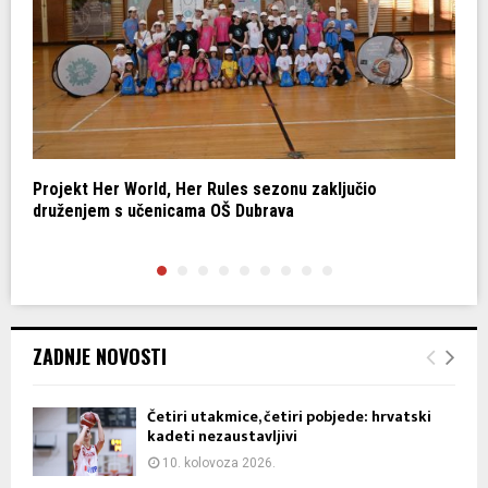
Projekt Her World, Her Rules sezonu zaključio
Z
druženjem s učenicama OŠ Dubrava
d
ZADNJE NOVOSTI
Četiri utakmice, četiri pobjede: hrvatski
kadeti nezaustavljivi
10. kolovoza 2026.