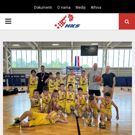
Dokumenti
O nama
Mediji
Arhiva
PRIMARY
MENU