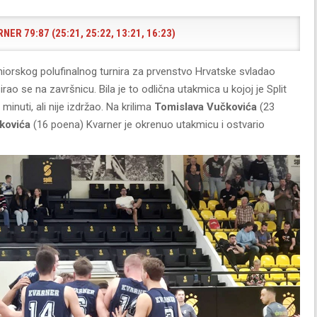
NER 79:87 (25:21, 25:22, 13:21, 16:23)
uniorskog polufinalnog turnira za prvenstvo Hrvatske svladao
sirao se na završnicu. Bila je to odlična utakmica u kojoj je Split
 minuti, ali nije izdržao. Na krilima
Tomislava Vučkovića
(23
kovića
(16 poena) Kvarner je okrenuo utakmicu i ostvario