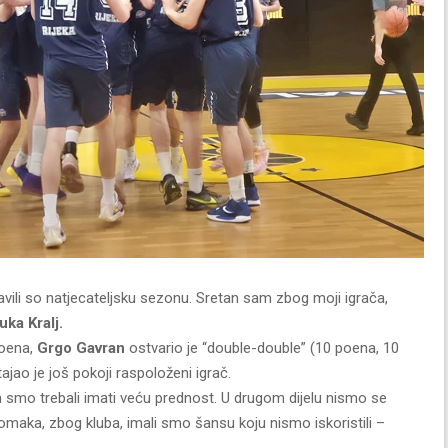
ili so natjecateljsku sezonu. Sretan sam zbog moji igrača,
ka Kralj.
poena,
Grgo Gavran
ostvario je “double-double” (10 poena, 10
jao je još pokoji raspoloženi igrač.
 smo trebali imati veću prednost. U drugom dijelu nismo se
omaka, zbog kluba, imali smo šansu koju nismo iskoristili –