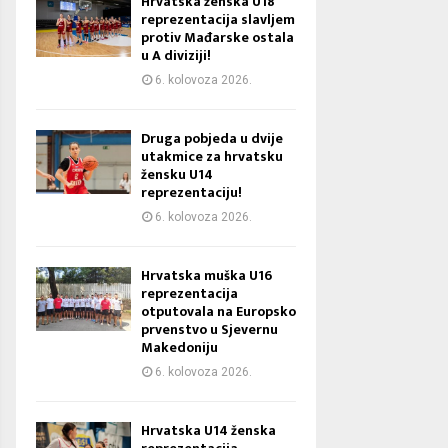
Hrvatska ženska U18
reprezentacija slavljem
protiv Mađarske ostala
u A diviziji!
6. kolovoza 2026.
Druga pobjeda u dvije
utakmice za hrvatsku
žensku U14
reprezentaciju!
6. kolovoza 2026.
Hrvatska muška U16
reprezentacija
otputovala na Europsko
prvenstvo u Sjevernu
Makedoniju
6. kolovoza 2026.
Hrvatska U14 ženska