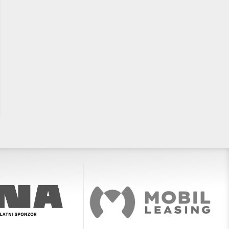
Završen prvi dan PH U12: poznati
U12 Otvoreno prvenstvo
sudionici četvrtfinala kod
Hrvatske okupit će 28 ekipa i
dječaka, djevojčice nastavljaju
cijele zemlje
borbu za polufinale