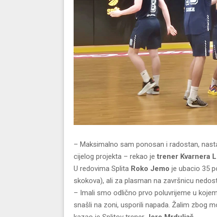
– Maksimalno sam ponosan i radostan, nastav
cijelog projekta – rekao je
trener Kvarnera Lu
U redovima Splita
Roko Jemo
je ubacio 35 
skokova), ali za plasman na završnicu nedosta
– Imali smo odlično prvo poluvrijeme u kojem
snašli na zoni, usporili napada. Žalim zbog m
kazao je Splitov trener
Jere Mrduljaš.