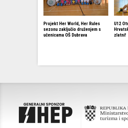
dete U15: Cedevita
Projekt Her World, Her Rules
U12 Ot
 Podsuseda za
sezonu zaključio druženjem s
Hrvatsk
učenicama OŠ Dubrava
zlatni!