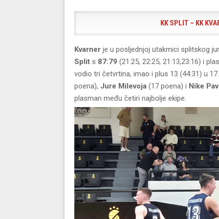
KK SPLIT – KK KVAR
Kvarner
je u posljednjoj utakmici splitskog j
Split
s
87:79
(21:25, 22:25, 21:13,23:16) i pla
vodio tri četvrtina, imao i plus 13 (44:31) u 17.
poena),
Jure Milevoja
(17 poena) i
Nike Pav
plasman među četiri najbolje ekipe.