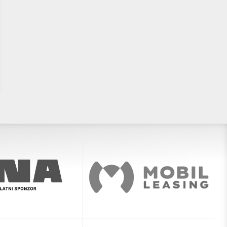
Završen prvi dan PH U12: poznati
U12 Otvoreno prvenstvo
sudionici četvrtfinala kod
Hrvatske okupit će 28 ekipa i
dječaka, djevojčice nastavljaju
cijele zemlje
borbu za polufinale