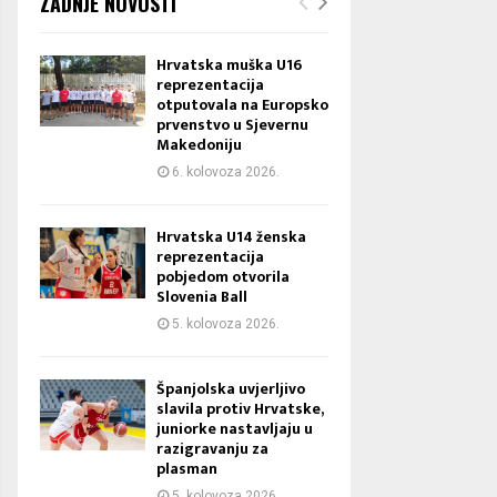
ZADNJE NOVOSTI
Hrvatska muška U16
reprezentacija
otputovala na Europsko
prvenstvo u Sjevernu
Makedoniju
6. kolovoza 2026.
Hrvatska U14 ženska
reprezentacija
pobjedom otvorila
Slovenia Ball
5. kolovoza 2026.
Španjolska uvjerljivo
slavila protiv Hrvatske,
juniorke nastavljaju u
razigravanju za
plasman
5. kolovoza 2026.