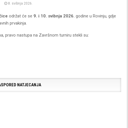
8. svibnja 2026.
čice
održat će se
9. i 10. svibnja 2026.
godine u Rovinju, gdje
avnih prvakinja.
, pravo nastupa na Završnom turniru stekli su:
ASPORED NATJECANJA