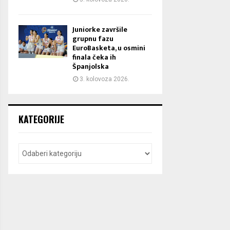
Juniorke završile
grupnu fazu
EuroBasketa, u osmini
finala čeka ih
Španjolska
3. kolovoza 2026.
KATEGORIJE