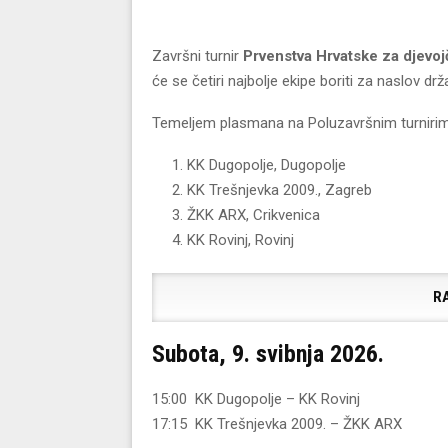
Završni turnir
Prvenstva Hrvatske za djevoj
će se četiri najbolje ekipe boriti za naslov drž
Temeljem plasmana na Poluzavršnim turnirima
KK Dugopolje, Dugopolje
KK Trešnjevka 2009., Zagreb
ŽKK ARX, Crikvenica
KK Rovinj, Rovinj
R
Subota, 9. svibnja 2026.
15:00 KK Dugopolje – KK Rovinj
17:15 KK Trešnjevka 2009. – ŽKK ARX