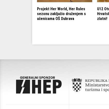
dete U15: Cedevita
Projekt Her World, Her Rules
U12 Ot
 Podsuseda za
sezonu zaključio druženjem s
Hrvatsk
učenicama OŠ Dubrava
zlatni!