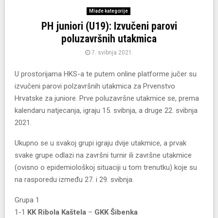
Mlađe kategorije
PH juniori (U19): Izvučeni parovi
poluzavršnih utakmica
7. svibnja 2021.
U prostorijama HKS-a te putem online platforme jučer su
izvučeni parovi polzavršnih utakmica za Prvenstvo
Hrvatske za juniore. Prve poluzavršne utakmice se, prema
kalendaru natjecanja, igraju 15. svibnja, a druge 22. svibnja
2021.
Ukupno se u svakoj grupi igraju dvije utakmice, a prvak
svake grupe odlazi na završni turnir ili završne utakmice
(ovisno o epidemiološkoj situaciji u tom trenutku) koje su
na rasporedu između 27. i 29. svibnja.
Grupa 1
1-1
KK Ribola Kaštela
–
GKK Šibenka