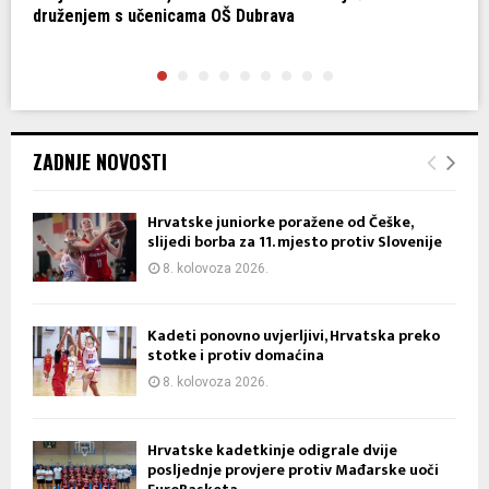
druženjem s učenicama OŠ Dubrava
S
ZADNJE NOVOSTI
Hrvatske juniorke poražene od Češke,
slijedi borba za 11. mjesto protiv Slovenije
8. kolovoza 2026.
Kadeti ponovno uvjerljivi, Hrvatska preko
stotke i protiv domaćina
8. kolovoza 2026.
Hrvatske kadetkinje odigrale dvije
posljednje provjere protiv Mađarske uoči