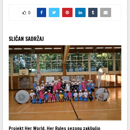
0
SLIČAN SADRŽAJ
da
Projekt Her World, Her Rules sezonu zaključio
U