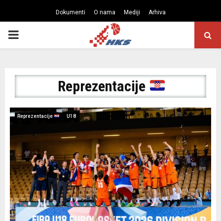
Dokumenti
O nama
Mediji
Arhiva
PRIMARY
MENU
Reprezentacije
Reprezentacije
U18