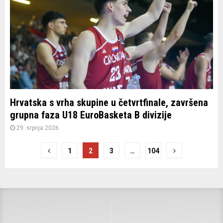
Hrvatska s vrha skupine u četvrtfinale, završena
grupna faza U18 EuroBasketa B divizije
29. srpnja 2026.
Brojevi
1
2
3
…
104
stranica
objava