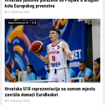
Hrvatske juniorke poražene od Poljske u drugom
kolu Europskog prvenstva
2. kolovoza 2026.
Reprezentacije
U18
Hrvatska U18 reprezentacija na osmom mjestu
završila domaći EuroBasket
2. kolovoza 2026.