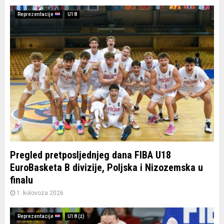
Reprezentacije
U18
Pregled pretposljednjeg dana FIBA U18
EuroBasketa B divizije, Poljska i Nizozemska u
finalu
1. kolovoza 2026.
Reprezentacije
U18 (ž)