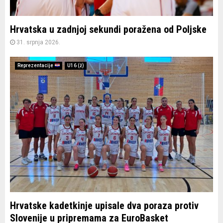
Hrvatska u zadnjoj sekundi poražena od Poljske
31. srpnja 2026.
Reprezentacije
U16 (ž)
Hrvatske kadetkinje upisale dva poraza protiv
Slovenije u pripremama za EuroBasket