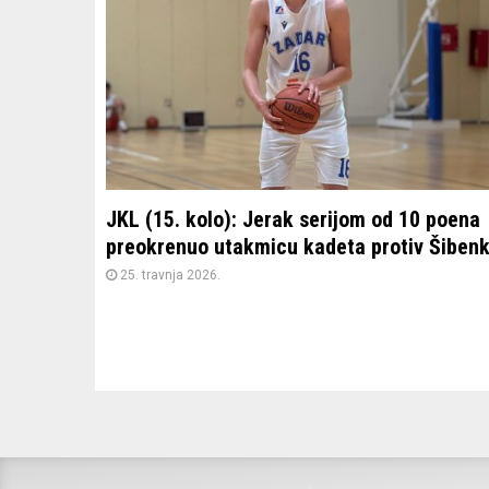
JKL (15. kolo): Jerak serijom od 10 poena
preokrenuo utakmicu kadeta protiv Šiben
25. travnja 2026.
Brojevi
stranica
objava