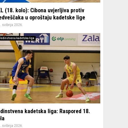
L (18. kolo): Cibona uvjerljiva protiv
dveščaka u oproštaju kadetske lige
. svibnja 2026.
Jedinstvena kadetska liga
dinstvena kadetska liga: Raspored 18.
la
. svibnja 2026.