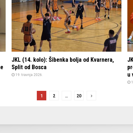
JKL (14. kolo): Šibenka bolja od Kvarnera,
JK
ke
Split od Bosca
pr
u 
19. travnja 2026.
1
1
2
…
20