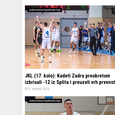
Jedinstvena kadetska liga
JKL (17. kolo): Kadeti Zadra preokretom
izbrisali -12 iz Splita i preuzeli vrh prvens
3. svibnja 2026.
Jedinstvena kadetska liga