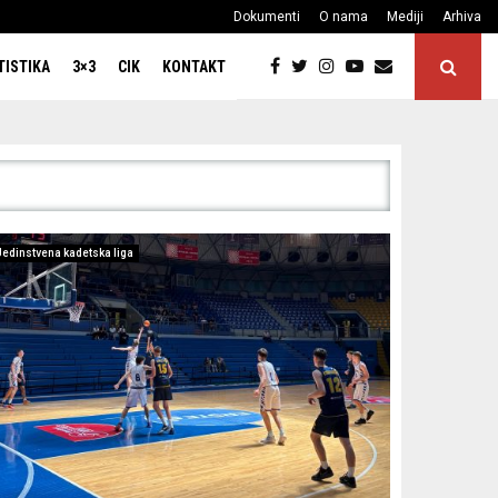
Dokumenti
O nama
Mediji
Arhiva
TISTIKA
3×3
CIK
KONTAKT
Jedinstvena kadetska liga