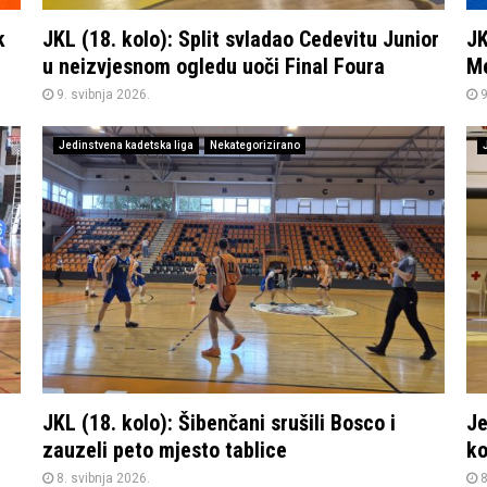
k
JKL (18. kolo): Split svladao Cedevitu Junior
JK
u neizvjesnom ogledu uoči Final Foura
Me
9. svibnja 2026.
9
Jedinstvena kadetska liga
Nekategorizirano
JKL (18. kolo): Šibenčani srušili Bosco i
Je
zauzeli peto mjesto tablice
ko
8. svibnja 2026.
8