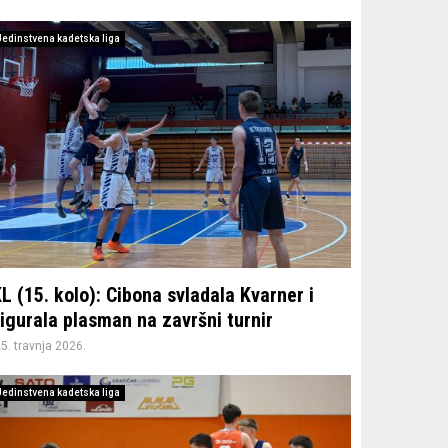
Jedinstvena kadetska liga
L (15. kolo): Cibona svladala Kvarner i
igurala plasman na završni turnir
5. travnja 2026.
Jedinstvena kadetska liga