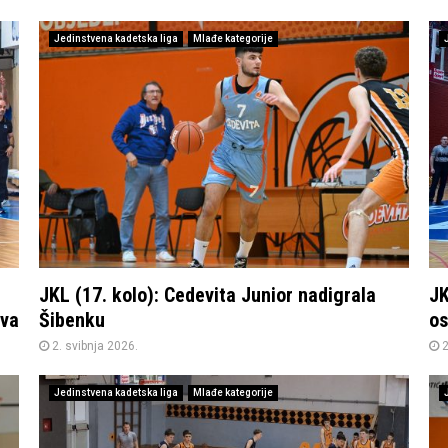
Jedinstvena kadetska liga
Mlađe kategorije
JKL (17. kolo): Cedevita Junior nadigrala
JK
tva
Šibenku
os
2. svibnja 2026.
2
Jedinstvena kadetska liga
Mlađe kategorije