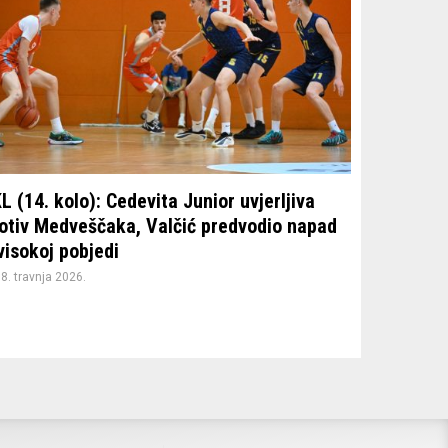
L (14. kolo): Cedevita Junior uvjerljiva
otiv Medveščaka, Valčić predvodio napad
visokoj pobjedi
8. travnja 2026.