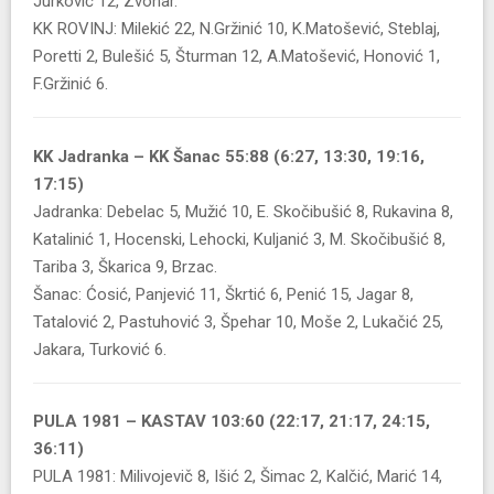
Jurković 12, Zvonar.
KK ROVINJ: Milekić 22, N.Gržinić 10, K.Matošević, Steblaj,
Poretti 2, Bulešić 5, Šturman 12, A.Matošević, Honović 1,
F.Gržinić 6.
KK Jadranka – KK Šanac 55:88 (6:27, 13:30, 19:16,
17:15)
Jadranka: Debelac 5, Mužić 10, E. Skočibušić 8, Rukavina 8,
Katalinić 1, Hocenski, Lehocki, Kuljanić 3, M. Skočibušić 8,
Tariba 3, Škarica 9, Brzac.
Šanac: Ćosić, Panjević 11, Škrtić 6, Penić 15, Jagar 8,
Tatalović 2, Pastuhović 3, Špehar 10, Moše 2, Lukačić 25,
Jakara, Turković 6.
PULA 1981 – KASTAV 103:60 (22:17, 21:17, 24:15,
36:11)
PULA 1981: Milivojevič 8, Išić 2, Šimac 2, Kalčić, Marić 14,