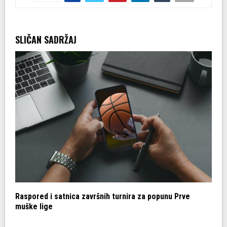
SLIČAN SADRŽAJ
Raspored i satnica završnih turnira za popunu Prve
D
muške lige