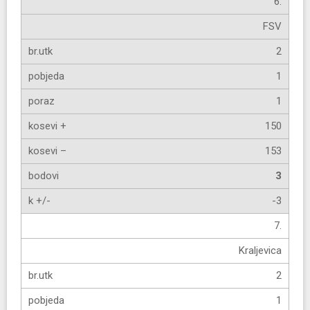
6.
FSV
2
1
1
150
153
3
-3
7.
Kraljevica
2
1