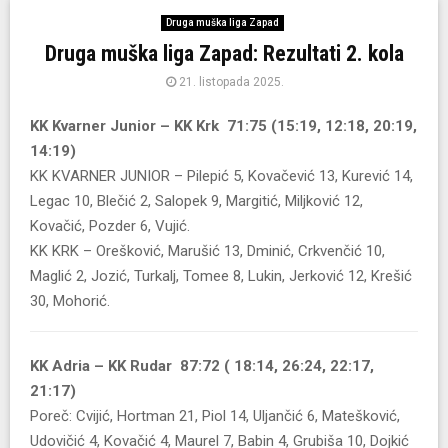
Druga muška liga Zapad
Druga muška liga Zapad: Rezultati 2. kola
21. listopada 2025.
KK Kvarner Junior – KK Krk 71:75 (15:19, 12:18, 20:19,
14:19)
KK KVARNER JUNIOR – Pilepić 5, Kovačević 13, Kurević 14,
Legac 10, Blečić 2, Salopek 9, Margitić, Miljković 12,
Kovačić, Pozder 6, Vujić.
KK KRK – Orešković, Marušić 13, Dminić, Crkvenčić 10,
Maglić 2, Jozić, Turkalj, Tomee 8, Lukin, Jerković 12, Krešić
30, Mohorić.
KK Adria – KK Rudar 87:72 ( 18:14, 26:24, 22:17,
21:17)
Poreč: Cvijić, Hortman 21, Piol 14, Uljančić 6, Matešković,
Udovičić 4, Kovačić 4, Maurel 7, Babin 4, Grubiša 10, Dojkić