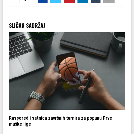
SLIČAN SADRŽAJ
Raspored i satnica završnih turnira za popunu Prve
R
muške lige