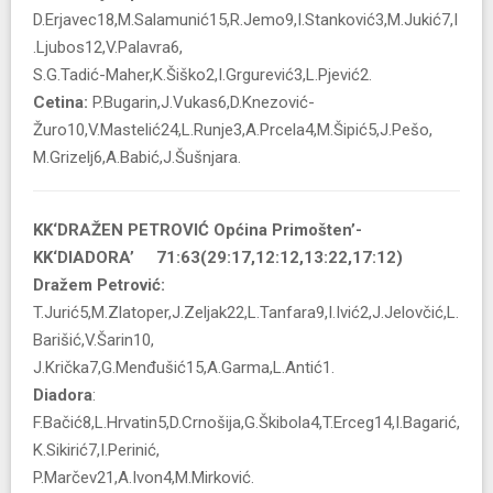
D.Erjavec18,M.Salamunić15,R.Jemo9,I.Stanković3,M.Jukić7,I
.Ljubos12,V.Palavra6,
S.G.Tadić-Maher,K.Šiško2,I.Grgurević3,L.Pjević2.
Cetina:
P.Bugarin,J.Vukas6,D.Knezović-
Žuro10,V.Mastelić24,L.Runje3,A.Prcela4,M.Šipić5,J.Pešo,
M.Grizelj6,A.Babić,J.Šušnjara.
KK‘DRAŽEN PETROVIĆ Općina Primošten’-
KK‘DIADORA’ 71:63(29:17,12:12,13:22,17:12)
Dražem Petrović:
T.Jurić5,M.Zlatoper,J.Zeljak22,L.Tanfara9,I.Ivić2,J.Jelovčić,L.
Barišić,V.Šarin10,
J.Krička7,G.Menđušić15,A.Garma,L.Antić1.
Diadora
:
F.Bačić8,L.Hrvatin5,D.Crnošija,G.Škibola4,T.Erceg14,I.Bagarić,
K.Sikirić7,I.Perinić,
P.Marčev21,A.Ivon4,M.Mirković.