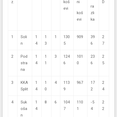
z.
koš
ni
D
ra
evi
koš
zli
evi
ka
1
Soli
1
1
1
130
909
39
2
n
4
3
5
6
7
2
Pod
1
1
3
124
101
23
2
stra
4
1
6
0
6
5
na
3
KKA
1
1
4
113
967
17
2
Split
4
0
9
2
4
4
Suk
1
8
6
104
110
-5
2
oša
4
7
1
4
2
n