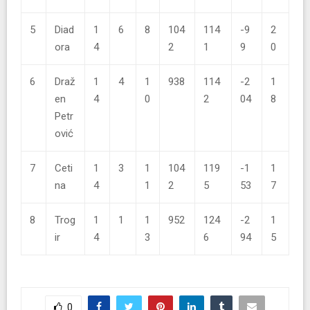
5
Diad
1
6
8
104
114
-9
2
ora
4
2
1
9
0
6
Draž
1
4
1
938
114
-2
1
en
4
0
2
04
8
Petr
ović
7
Ceti
1
3
1
104
119
-1
1
na
4
1
2
5
53
7
8
Trog
1
1
1
952
124
-2
1
ir
4
3
6
94
5
0