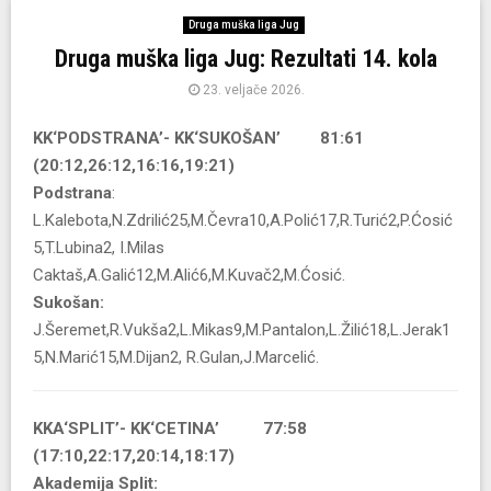
Druga muška liga Jug
Druga muška liga Jug: Rezultati 14. kola
23. veljače 2026.
KK‘PODSTRANA’- KK‘SUKOŠAN’ 81:61
(20:12,26:12,16:16,19:21)
Podstrana
:
L.Kalebota,N.Zdrilić25,M.Čevra10,A.Polić17,R.Turić2,P.Ćosić
5,T.Lubina2, I.Milas
Caktaš,A.Galić12,M.Alić6,M.Kuvač2,M.Ćosić.
Sukošan:
J.Šeremet,R.Vukša2,L.Mikas9,M.Pantalon,L.Žilić18,L.Jerak1
5,N.Marić15,M.Dijan2, R.Gulan,J.Marcelić.
KKA‘SPLIT’- KK‘CETINA’ 77:58
(17:10,22:17,20:14,18:17)
Akademija Split: