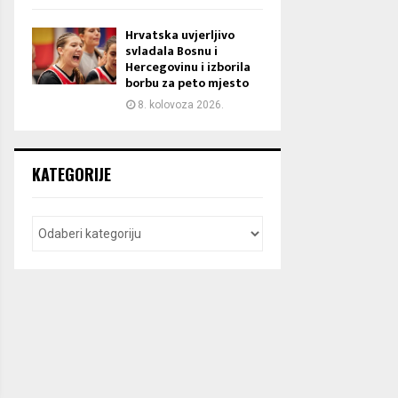
Hrvatska uvjerljivo
svladala Bosnu i
Hercegovinu i izborila
borbu za peto mjesto
8. kolovoza 2026.
KATEGORIJE
Druga muška liga Istok: Rezultati
Druga muška liga Istok: Rezult
18. kola
12., 13., 14., 15., 16. i 17.kola