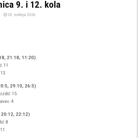
ica 9. i 12. kola
20. svibnja 2026.
18, 21:18, 11:20)
ić 11
 13
0:5, 29:10, 26:5)
vozdić 15
savec 4
 20:12, 22:12)
lić 8
 11