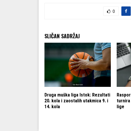
0
SLIČAN SADRŽAJ
iga Istok: Rezultati
Druga muška liga Istok: Rezultati
Raspore
20. kola i zaostalih utakmica 9. i
turnir
14. kola
lige