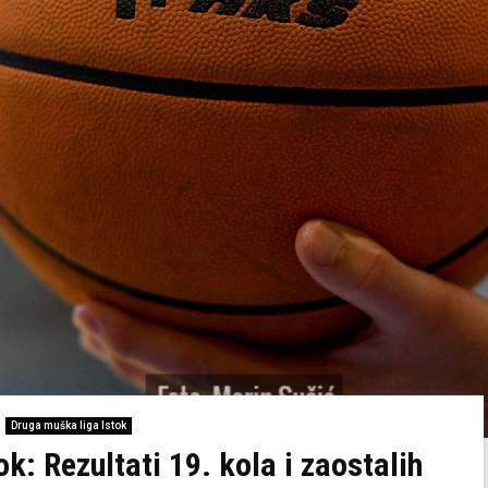
Druga muška liga Istok
k: Rezultati 19. kola i zaostalih