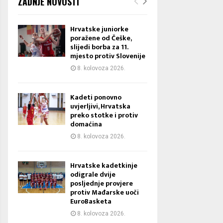
ZADNJE NOVOSTI
Hrvatske juniorke
poražene od Češke,
slijedi borba za 11.
mjesto protiv Slovenije
8. kolovoza 2026.
Kadeti ponovno
uvjerljivi, Hrvatska
preko stotke i protiv
domaćina
8. kolovoza 2026.
Hrvatske kadetkinje
odigrale dvije
posljednje provjere
protiv Mađarske uoči
EuroBasketa
8. kolovoza 2026.