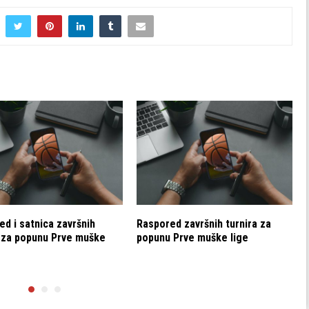
d i satnica završnih
Raspored završnih turnira za
a za popunu Prve muške
popunu Prve muške lige