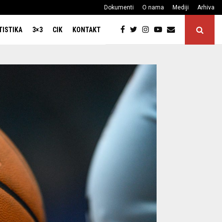
Dokumenti
O nama
Mediji
Arhiva
TISTIKA
3×3
CIK
KONTAKT