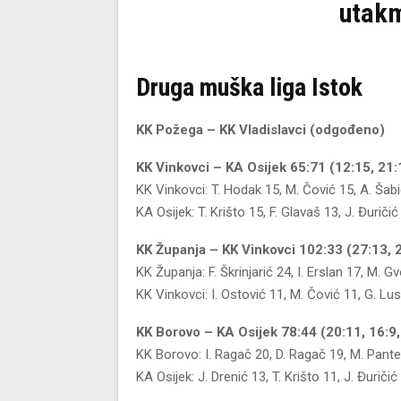
utakm
Druga muška liga Istok
KK Požega – KK Vladislavci (odgođeno)
KK Vinkovci – KA Osijek 65:71 (12:15, 21:
KK Vinkovci: T. Hodak 15, M. Čović 15, A. Šab
KA Osijek: T. Krišto 15, F. Glavaš 13, J. Đuričić
KK Županja – KK Vinkovci 102:33 (27:13, 2
KK Županja: F. Škrinjarić 24, I. Erslan 17, M. G
KK Vinkovci: I. Ostović 11, M. Čović 11, G. Lu
KK Borovo – KA Osijek 78:44 (20:11, 16:9,
KK Borovo: I. Ragač 20, D. Ragač 19, M. Pante
KA Osijek: J. Drenić 13, T. Krišto 11, J. Đuričić