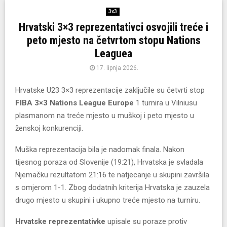
3x3
Hrvatski 3×3 reprezentativci osvojili treće i
peto mjesto na četvrtom stopu Nations
Leaguea
17. lipnja 2026.
Hrvatske U23 3×3 reprezentacije zaključile su četvrti stop
FIBA 3×3 Nations League Europe
1 turnira u Vilniusu
plasmanom na treće mjesto u muškoj i peto mjesto u
ženskoj konkurenciji.
Muška reprezentacija bila je nadomak finala. Nakon
tijesnog poraza od Slovenije (19:21), Hrvatska je svladala
Njemačku rezultatom 21:16 te natjecanje u skupini završila
s omjerom 1-1. Zbog dodatnih kriterija Hrvatska je zauzela
drugo mjesto u skupini i ukupno treće mjesto na turniru.
Hrvatske reprezentativke
upisale su poraze protiv