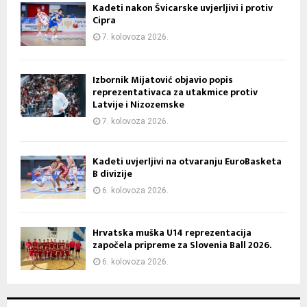
Kadeti nakon Švicarske uvjerljivi i protiv
Cipra
7. kolovoza 2026.
Izbornik Mijatović objavio popis
reprezentativaca za utakmice protiv
Latvije i Nizozemske
7. kolovoza 2026.
Kadeti uvjerljivi na otvaranju EuroBasketa
B divizije
6. kolovoza 2026.
Hrvatska muška U14 reprezentacija
započela pripreme za Slovenia Ball 2026.
6. kolovoza 2026.