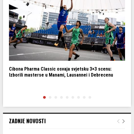
Cibona Pharma Classic osvaja svjetsku 3×3 scenu:
C
Izborili masterse u Manami, Lausannei i Debrecenu
k
ZADNJE NOVOSTI