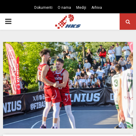
Dokumenti
O nama
Mediji
Arhiva
PRIMARY
MENU