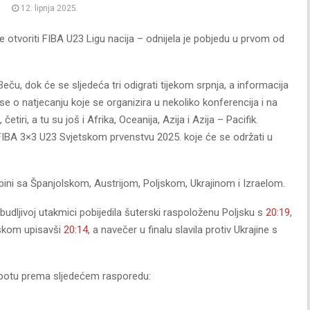
12. lipnja 2025.
 otvoriti FIBA U23 Ligu nacija – odnijela je pobjedu u prvom od
u Beču, dok će se sljedeća tri odigrati tijekom srpnja, a informacija
 o natjecanju koje se organizira u nekoliko konferencija i na
četiri, a tu su još i Afrika, Oceanija, Azija i Azija – Pacifik.
 FIBA 3×3 U23 Svjetskom prvenstvu 2025. koje će se održati u
upini sa Španjolskom, Austrijom, Poljskom, Ukrajinom i Izraelom.
budljivoj utakmici pobijedila šuterski raspoloženu Poljsku s
20:19
,
lskom upisavši
20:14,
a navečer u finalu slavila protiv Ukrajine s
 subotu prema sljedećem rasporedu: