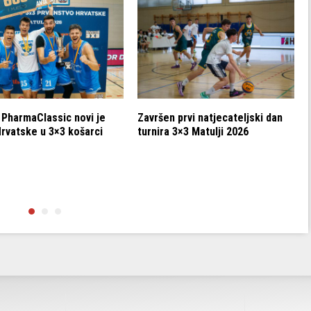
 PharmaClassic novi je
Završen prvi natjecateljski dan
Hrvatske u 3×3 košarci
turnira 3×3 Matulji 2026