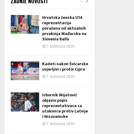
ZADNJE NOVOSTI
Hrvatska ženska U14
reprezentacija
poražena od aktualnih
prvakinja Mađarske na
Slovenia Ballu
7. kolovoza 2026.
Kadeti nakon Švicarske
uvjerljivi i protiv Cipra
7. kolovoza 2026.
Izbornik Mijatović
objavio popis
reprezentativaca za
utakmice protiv Latvije
i Nizozemske
7. kolovoza 2026.