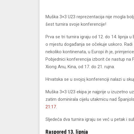
Muška 3×3 U23 reprezentacija nije mogla bolje
šest turnira svoje konferencije!
Prva se tri turnira igraju od 12. do 14. lipnja 
o mjestu događanja se očekuje uskoro. Radi se
nekoliko kontinenata, u Europi ih je, primjerice, 
Pobjednici konferencija izborit će nastup na
Xiong Anu, Kina, od 17. do 21. rujna.
Hrvatska se u svojoj konferenciji nalazi u sk
Muška 3×3 U23 ekipa je najprije u izuzetno uz
zatim dominirala cijelu utakmicu nad Španjo
21:17
.
Sljedeća dva turnira igraju se već u petak i
Raspored 13. lipnja