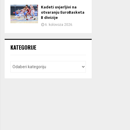
Kadeti uvjerljivi na
otvaranju EuroBasketa
B divizije
6. kolovoza 2026.
KATEGORIJE