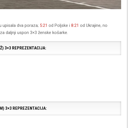
u upisala dva poraza;
5:21
od Poljske i
8:21
od Ukrajine, no
e za daljnji uspon 3×3 ženske košarke.
(Ž) 3×3 REPREZENTACIJA:
(M) 3×3 REPREZENTACIJA: