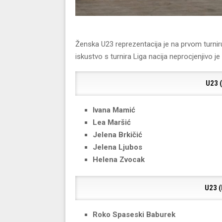
Ženska U23 reprezentacija je na prvom turnir
iskustvo s turnira Liga nacija neprocjenjivo j
U23 
Ivana Mamić
Lea Maršić
Jelena Brkičić
Jelena Ljubos
Helena Zvocak
U23 
Roko Spaseski Baburek