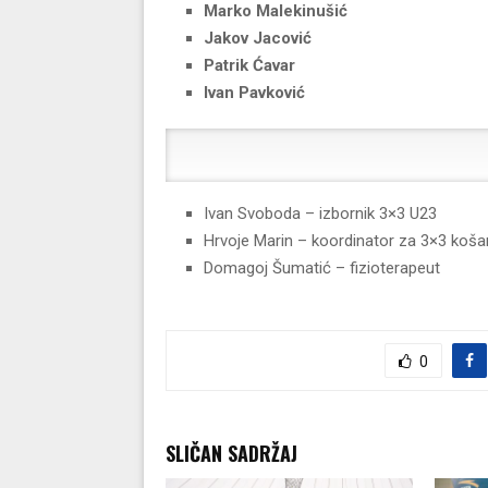
Marko Malekinušić
Jakov Jacović
Patrik Ćavar
Ivan Pavković
Ivan Svoboda – izbornik 3×3 U23
Hrvoje Marin – koordinator za 3×3 koša
Domagoj Šumatić – fizioterapeut
0
SLIČAN SADRŽAJ