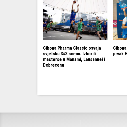
svojio 14.
Cibona Pharma Classic osvaja
Cibona
kets i izborio
svjetsku 3×3 scenu: Izborili
prvak 
IBA 3×3 Challenger
masterse u Manami, Lausannei i
u
Debrecenu