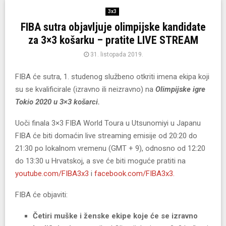
3x3
FIBA sutra objavljuje olimpijske kandidate
za 3×3 košarku – pratite LIVE STREAM
31. listopada 2019.
FIBA će sutra, 1. studenog službeno otkriti imena ekipa koji
su se kvalificirale (izravno ili neizravno) na
Olimpijske igre
Tokio 2020 u 3×3 košarci.
Uoči finala 3×3 FIBA World Toura u Utsunomiyi u Japanu
FIBA će biti domaćin live streaming emisije od 20:20 do
21:30 po lokalnom vremenu (GMT + 9), odnosno od 12:20
do 13:30 u Hrvatskoj, a sve će biti moguće pratiti na
youtube.com/FIBA3x3
i
facebook.com/FIBA3x3.
FIBA će objaviti:
Četiri muške i ženske ekipe koje će se izravno