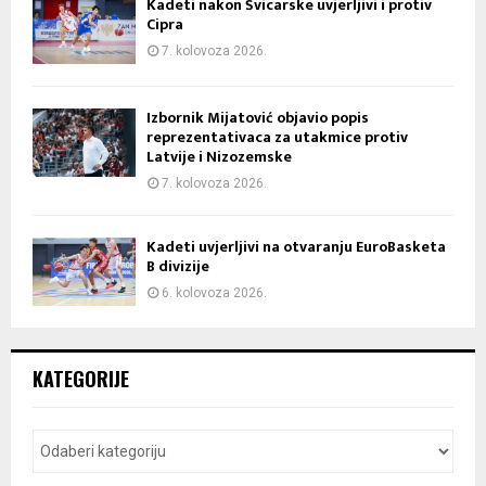
Kadeti nakon Švicarske uvjerljivi i protiv
Cipra
7. kolovoza 2026.
Izbornik Mijatović objavio popis
reprezentativaca za utakmice protiv
Latvije i Nizozemske
7. kolovoza 2026.
Kadeti uvjerljivi na otvaranju EuroBasketa
B divizije
6. kolovoza 2026.
KATEGORIJE