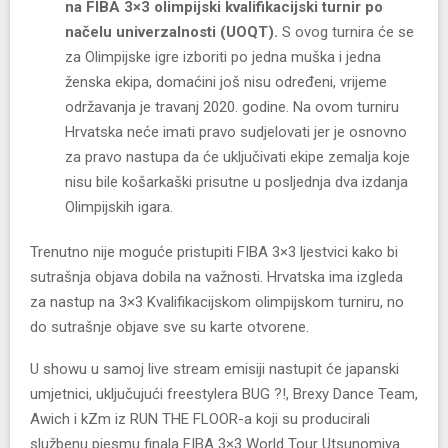
na FIBA 3×3 olimpijski kvalifikacijski turnir po
načelu univerzalnosti (UOQT).
S ovog turnira će se
za Olimpijske igre izboriti po jedna muška i jedna
ženska ekipa, domaćini još nisu određeni, vrijeme
održavanja je travanj 2020. godine. Na ovom turniru
Hrvatska neće imati pravo sudjelovati jer je osnovno
za pravo nastupa da će uključivati ekipe zemalja koje
nisu bile košarkaški prisutne u posljednja dva izdanja
Olimpijskih igara.
Trenutno nije moguće pristupiti FIBA 3×3 ljestvici kako bi
sutrašnja objava dobila na važnosti. Hrvatska ima izgleda
za nastup na 3×3 Kvalifikacijskom olimpijskom turniru, no
do sutrašnje objave sve su karte otvorene.
U showu u samoj live stream emisiji nastupit će japanski
umjetnici, uključujući freestylera BUG ?!, Brexy Dance Team,
Awich i kZm iz RUN THE FLOOR-a koji su producirali
službenu pjesmu finala FIBA 3×3 World Tour Utsunomiya.