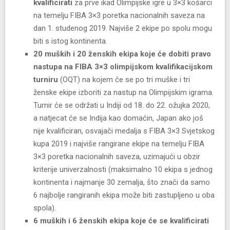
kvalificirati
za prve ikad Olimpijske igre u 3×3 košarci
na temelju FIBA 3×3 poretka nacionalnih saveza na
dan 1. studenog 2019. Najviše 2 ekipe po spolu mogu
biti s istog kontinenta.
20 muških i 20 ženskih ekipa koje će dobiti pravo
nastupa na FIBA 3×3 olimpijskom kvalifikacijskom
turniru
(OQT) na kojem će se po tri muške i tri
ženske ekipe izboriti za nastup na Olimpijskim igrama.
Turnir će se održati u Indiji od 18. do 22. ožujka 2020,
a natjecat će se Indija kao domaćin, Japan ako još
nije kvalificiran, osvajači medalja s FIBA 3×3 Svjetskog
kupa 2019 i najviše rangirane ekipe na temelju FIBA
3×3 poretka nacionalnih saveza, uzimajući u obzir
kriterije univerzalnosti (maksimalno 10 ekipa s jednog
kontinenta i najmanje 30 zemalja, što znači da samo
6 najbolje rangiranih ekipa može biti zastupljeno u oba
spola).
6 muških i 6 ženskih ekipa koje će se kvalificirati