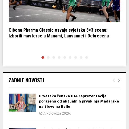
Cibona Pharma Classic osvaja svjetsku 3×3 scenu:
C
Izborili masterse u Manami, Lausannei i Debrecenu
k
ZADNJE NOVOSTI
Hrvatska ženska U14 reprezentacija
poražena od aktualnih prvakinja Mađarske
na Slovenia Ballu
7. kolovoza 2026.